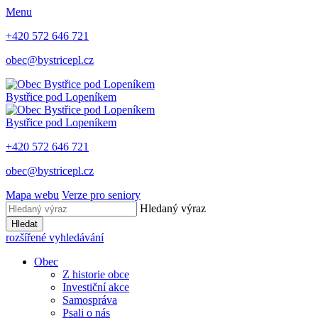
Menu
+420 572 646 721
obec@bystricepl.cz
Bystřice
pod Lopeníkem
Bystřice
pod Lopeníkem
+420 572 646 721
obec@bystricepl.cz
Mapa webu
Verze pro seniory
Hledaný výraz
Hledat
rozšířené vyhledávání
Obec
Z historie obce
Investiční akce
Samospráva
Psali o nás