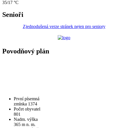
35/17 °C
Senioři
Zjednodušená verze stránek nejen pro seniory
Povodňový plán
První písemná
zmínka 1374
Počet obyvatel
801
Nadm. výška
365 m n. m.