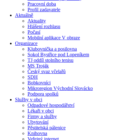
Pracovní doba
Profil zadavatele
Aktuálně
Aktuality
Hlášení rozhlasu
Počasí
Mobilní aplikace V obraze
Organizace
Klubovnička a posilovna
Sokol Bystřice pod Lopeníkem
TJ oddíl stolního tenisu
MS Troják
Český svaz včelařů
SDH
Bobkovníci
Mikroregion Východní Slovácko
Podpora spolků
Služby v obci
Odpadové hospodářství
Lékaři v obci
Firmy a služby
Ubytování
Pěstitelská pálenice
Knihovna
Veřejný internet