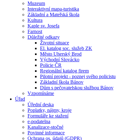
Muzeum
Interaktivní mapa-turistika
Základní a Mateřská škola
Kultura
Kaple sv. Josefa
Farnost
Důležité odkazy
Životní situace
El. katalog soc. služeb ZK
Město Uherský Brod
Východní Slovácko
Policie ČR
Regionální katalog firem
Pilotní projekt - poznej svého policistu
Základní škola Bánov
Dům s pečovatelskou službou Bánov
Vzpomínáme
Úřad
Úřední deska
Poplatky, nájmy, kroje
Formuláře ke stažení
e-podatelna
Kanalizace-stočné
Povinné informace
Ochrana os. údajů (GDPR)