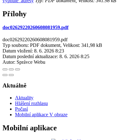
vypnuté_adresy
Typ: PDF dokument, Velikost: 341.98 kB
Přílohy
doc02629220260608081959.pdf
doc02629220260608081959.pdf
Typ souboru: PDF dokument, Velikost: 341,98 kB
Datum vložení:
8. 6. 2026 8:23
Datum poslední aktualizace:
8. 6. 2026 8:25
Autor:
Správce Webu
Aktuálně
Aktuality
Hlášení rozhlasu
Počasí
Mobilní aplikace V obraze
Mobilní aplikace