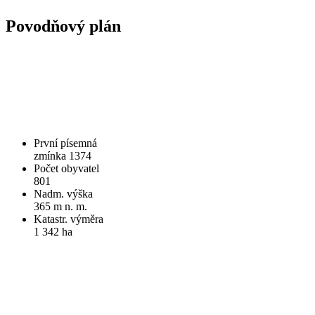
Povodňový plán
První písemná
zmínka 1374
Počet obyvatel
801
Nadm. výška
365 m n. m.
Katastr. výměra
1 342 ha