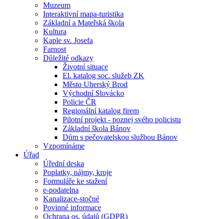
Muzeum
Interaktivní mapa-turistika
Základní a Mateřská škola
Kultura
Kaple sv. Josefa
Farnost
Důležité odkazy
Životní situace
El. katalog soc. služeb ZK
Město Uherský Brod
Východní Slovácko
Policie ČR
Regionální katalog firem
Pilotní projekt - poznej svého policistu
Základní škola Bánov
Dům s pečovatelskou službou Bánov
Vzpomínáme
Úřad
Úřední deska
Poplatky, nájmy, kroje
Formuláře ke stažení
e-podatelna
Kanalizace-stočné
Povinné informace
Ochrana os. údajů (GDPR)