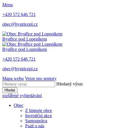
Menu
+420 572 646 721
obec@bystricepl.cz
Bystřice
pod Lopeníkem
Bystřice
pod Lopeníkem
+420 572 646 721
obec@bystricepl.cz
Mapa webu
Verze pro seniory
Hledaný výraz
Hledat
rozšířené vyhledávání
Obec
Z historie obce
Investiční akce
Samospráva
Psali o nás