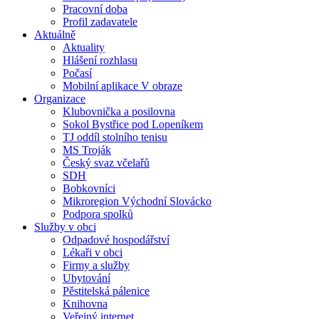
Pracovní doba
Profil zadavatele
Aktuálně
Aktuality
Hlášení rozhlasu
Počasí
Mobilní aplikace V obraze
Organizace
Klubovnička a posilovna
Sokol Bystřice pod Lopeníkem
TJ oddíl stolního tenisu
MS Troják
Český svaz včelařů
SDH
Bobkovníci
Mikroregion Východní Slovácko
Podpora spolků
Služby v obci
Odpadové hospodářství
Lékaři v obci
Firmy a služby
Ubytování
Pěstitelská pálenice
Knihovna
Veřejný internet