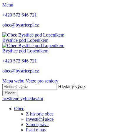
Menu
+420 572 646 721
obec@bystricepl.cz
Bystřice
pod Lopeníkem
Bystřice
pod Lopeníkem
+420 572 646 721
obec@bystricepl.cz
Mapa webu
Verze pro seniory
Hledaný výraz
Hledat
rozšířené vyhledávání
Obec
Z historie obce
Investiční akce
Samospráva
Psali o nás