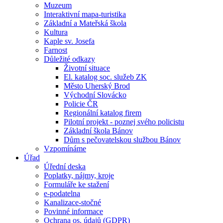
Muzeum
Interaktivní mapa-turistika
Základní a Mateřská škola
Kultura
Kaple sv. Josefa
Farnost
Důležité odkazy
Životní situace
El. katalog soc. služeb ZK
Město Uherský Brod
Východní Slovácko
Policie ČR
Regionální katalog firem
Pilotní projekt - poznej svého policistu
Základní škola Bánov
Dům s pečovatelskou službou Bánov
Vzpomínáme
Úřad
Úřední deska
Poplatky, nájmy, kroje
Formuláře ke stažení
e-podatelna
Kanalizace-stočné
Povinné informace
Ochrana os. údajů (GDPR)