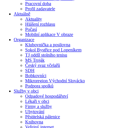
Pracovní doba
Profil zadavatele
Aktuálně
Aktuality
Hlášení rozhlasu
Počasí
Mobilní aplikace V obraze
Organizace
Klubovnička a posilovna
Sokol Bystřice pod Lopeníkem
TJ oddíl stolního tenisu
MS Troják
Český svaz včelařů
SDH
Bobkovníci
Mikroregion Východní Slovácko
Podpora spolků
Služby v obci
Odpadové hospodářství
Lékaři v obci
Firmy a služby
Ubytování
Pěstitelská pálenice
Knihovna
Veřejný internet