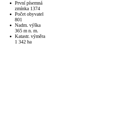
První písemná
zmínka 1374
Počet obyvatel
801
Nadm. výška
365 m n. m.
Katastr. výměra
1 342 ha