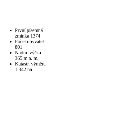
První písemná
zmínka 1374
Počet obyvatel
801
Nadm. výška
365 m n. m.
Katastr. výměra
1 342 ha