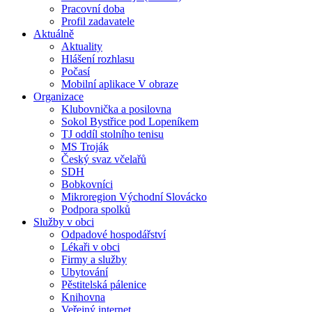
Pracovní doba
Profil zadavatele
Aktuálně
Aktuality
Hlášení rozhlasu
Počasí
Mobilní aplikace V obraze
Organizace
Klubovnička a posilovna
Sokol Bystřice pod Lopeníkem
TJ oddíl stolního tenisu
MS Troják
Český svaz včelařů
SDH
Bobkovníci
Mikroregion Východní Slovácko
Podpora spolků
Služby v obci
Odpadové hospodářství
Lékaři v obci
Firmy a služby
Ubytování
Pěstitelská pálenice
Knihovna
Veřejný internet