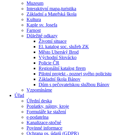
Muzeum
Interaktivní mapa-turistika
Základní a Mateřská škola
Kultura
Kaple sv. Josefa
Farnost
Důležité odkazy
Životní situace
El. katalog soc. služeb ZK
Město Uherský Brod
Východní Slovácko
Policie ČR
Regionální katalog firem
Pilotní projekt - poznej svého policistu
Základní škola Bánov
Dům s pečovatelskou službou Bánov
Vzpomínáme
Úřad
Úřední deska
Poplatky, nájmy, kroje
Formuláře ke stažení
e-podatelna
Kanalizace-stočné
Povinné informace
Ochrana os. údajů (GDPR)