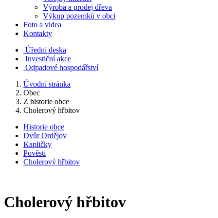
Výroba a prodej dřeva
Výkup pozemků v obci
Foto a videa
Kontakty
Úřední deska
Investiční akce
Odpadové hospodářství
Úvodní stránka
Obec
Z historie obce
Cholerový hřbitov
Historie obce
Dvůr Ordějov
Kapličky
Pověsti
Cholerový hřbitov
Cholerový hřbitov