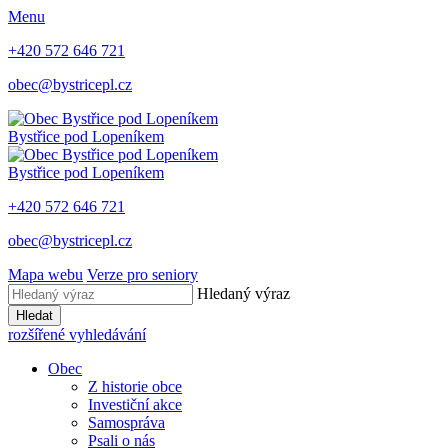
Menu
+420 572 646 721
obec@bystricepl.cz
Bystřice
pod Lopeníkem
Bystřice
pod Lopeníkem
+420 572 646 721
obec@bystricepl.cz
Mapa webu
Verze pro seniory
Hledaný výraz
Hledat
rozšířené vyhledávání
Obec
Z historie obce
Investiční akce
Samospráva
Psali o nás