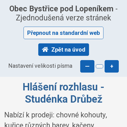
Obec Bystřice pod Lopeníkem
-
Zjednodušená verze stránek
Přepnout na standardní web
Zpět na úvod
Nastavení velikosti písma
—
+
Hlášení rozhlasu -
Studénka Drůbež
Nabízí k prodeji: chovné kohouty,
kuřice různých barev, kačeny,