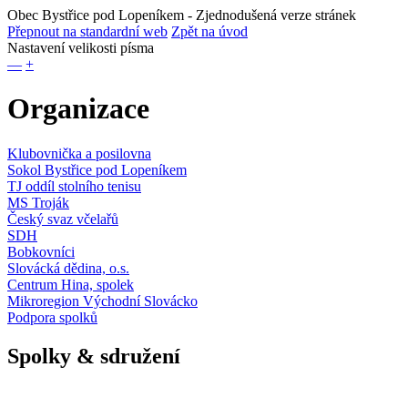
Obec Bystřice pod Lopeníkem
- Zjednodušená verze stránek
Přepnout na standardní web
Zpět na úvod
Nastavení velikosti písma
—
+
Organizace
Klubovnička a posilovna
Sokol Bystřice pod Lopeníkem
TJ oddíl stolního tenisu
MS Troják
Český svaz včelařů
SDH
Bobkovníci
Slovácká dědina, o.s.
Centrum Hina, spolek
Mikroregion Východní Slovácko
Podpora spolků
Spolky & sdružení