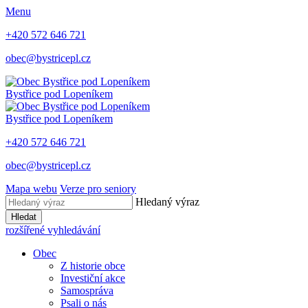
Menu
+420 572 646 721
obec@bystricepl.cz
Bystřice
pod Lopeníkem
Bystřice
pod Lopeníkem
+420 572 646 721
obec@bystricepl.cz
Mapa webu
Verze pro seniory
Hledaný výraz
Hledat
rozšířené vyhledávání
Obec
Z historie obce
Investiční akce
Samospráva
Psali o nás