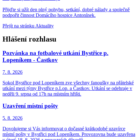
Přijďte si užít den plný pohybu, setkání, dobré nálady a společně
podpořit činnost Domácího hospice Antonínek.
Přejít na stránku Aktuality
Hlášení rozhlasu
Pozvánka na fotbalové utkání Bystřice p.
Lopeníkem - Častkov
7. 8.
2026
Sokol Bystřice pod Lopeníkem zve všechny fanoušky na přátelské
utkání mezi týmy Bystřice p.Lop. a Častkov. Utkání se odehraje v
neděli 9. srpna od 17h na místním hřišti.
Uzavření místní pošty
5. 8.
2026
Dovolujeme si Vás informovat o dočasné krátkodobé uzavírce
místní pošty v Bystřici pod Lopeníkem. Provozovna bude uzavřena
v úterý 18. 8. 2026 z provozních důvodů.