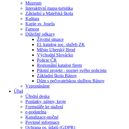
Muzeum
Interaktivní mapa-turistika
Základní a Mateřská škola
Kultura
Kaple sv. Josefa
Farnost
Důležité odkazy
Životní situace
El. katalog soc. služeb ZK
Město Uherský Brod
Východní Slovácko
Policie ČR
Regionální katalog firem
Pilotní projekt - poznej svého policistu
Základní škola Bánov
Dům s pečovatelskou službou Bánov
Vzpomínáme
Úřad
Úřední deska
Poplatky, nájmy, kroje
Formuláře ke stažení
e-podatelna
Kanalizace-stočné
Povinné informace
Ochrana os. údajů (GDPR)