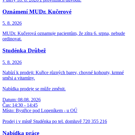
Oznámení MUDr. Kučerové
5. 8.
2026
MUDr. Kučerová oznamuje pacientům, že zítra 6. srpna, nebude
ordinovat.
Studénka Drůbež
5. 8.
2026
Nabízí k prodeji: Kuřice různých barev, chovné kohouty, krmné
směsi a vitamíny.
Nabídka prodeje se může změnit.
Datum: 08.08. 2026
Čas: 14:30 - 14:45
Místo: Bystřice pod Lopeníkem - u OÚ
Prodej i v místě Studénka po tel. domluvě 720 355 216
Nabídka práce