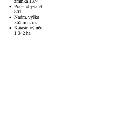
zmínka 1374
Počet obyvatel
801
Nadm. výška
365 m n. m.
Katastr. výměra
1 342 ha