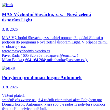
MAS Východní Slovácko, z. s. - Nová zelená
úsporám Light
3. 8.
2026
MAS Východní Slovácko, z.s. nabízí pomoc při podání žádosti o
podporu do programu Nová zelená úsporám Light. V případě zájmu
se obracejte na:
www.masvychodnislovacko.cz
Pavel Rada ( 605 820 358; radapavel@email.cz )
Milan Bauka ( 604 164 264; milanbauka@seznam.cz ).
Pohybem pro domácí hospic Antonínek
3. 8.
2026
Vážení přátelé,
srdečně vás zveme na již 4.ročník charitativní akce Pohybem pro
Domácí hospic Antonínek, která spojuje radost z pohybu s pomocí
těm, kteří ji nejvíce potřebují.