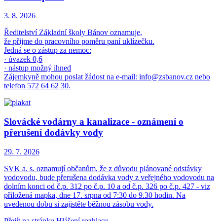
3. 8.
2026
Ředitelství Základní školy Bánov oznamuje,
že přijme do pracovního poměru paní uklízečku.
Jedná se o zástup za nemoc:
· úvazek 0,6
· nástup možný ihned
Zájemkyně mohou poslat žádost na e-mail: info@zsbanov.cz nebo
telefon 572 64 62 30.
Slovácké vodárny a kanalizace - oznámení o
přerušení dodávky vody
29. 7.
2026
SVK a. s. oznamují občanům, že z důvodu plánované odstávky
vodovodu, bude přerušena dodávka vody z veřejného vodovodu na
dolním konci od č.p. 312 po č.p. 10 a od č.p. 326 po č.p. 427 - viz
přiložená mapka, dne 17. srpna od 7:30 do 9.30 hodin. Na
uvedenou dobu si zajistěte běžnou zásobu vody.
Přejít na stránku Hlášení rozhlasu