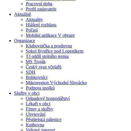
Pracovní doba
Profil zadavatele
Aktuálně
Aktuality
Hlášení rozhlasu
Počasí
Mobilní aplikace V obraze
Organizace
Klubovnička a posilovna
Sokol Bystřice pod Lopeníkem
TJ oddíl stolního tenisu
MS Troják
Český svaz včelařů
SDH
Bobkovníci
Mikroregion Východní Slovácko
Podpora spolků
Služby v obci
Odpadové hospodářství
Lékaři v obci
Firmy a služby
Ubytování
Pěstitelská pálenice
Knihovna
Veřejný internet