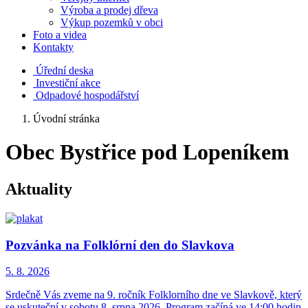
Výroba a prodej dřeva
Výkup pozemků v obci
Foto a videa
Kontakty
Úřední deska
Investiční akce
Odpadové hospodářství
Úvodní stránka
Obec Bystřice pod Lopeníkem
Aktuality
Pozvánka na Folklórní den do Slavkova
5. 8.
2026
Srdečně Vás zveme na 9. ročník Folklorního dne ve Slavkově, který
se uskuteční v sobotu 8. srpna 2026. Program začíná ve 14:00 hodin