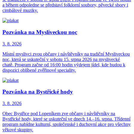
a během odpoledne se představí folklorní soubory, pěvecké sbory i
cimbálové muziky.
Pozvánka na Mysliveckou noc
3. 8.
2026
Místní myslivci zvou občany i návštěvníky na tradiční Mysliveckou
noc, která se uskuteční v sobotu 15. srpna 2026 na myslivecké
chatě. Program začne od 16:00 hodin výdejem jídel, kde budou k
dispozici oblíbené zvěřinové speciality.
Pozvánka na Bystřické hody
3. 8.
2026
Obec Bystřice pod Lopeníkem zve občany i návštěvníky na
Bystřické hody, které se uskuteční ve dnech 14.–16. srpna. Třídenní
program nabídne kulturní, společenské i duchovní akce pro všechny
věkové skupiny.