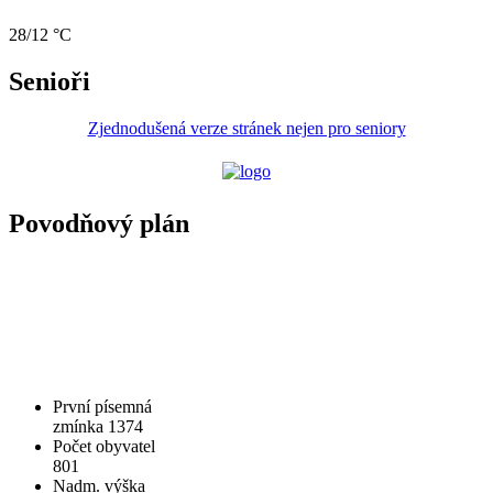
28/12 °C
Senioři
Zjednodušená verze stránek nejen pro seniory
Povodňový plán
První písemná
zmínka 1374
Počet obyvatel
801
Nadm. výška