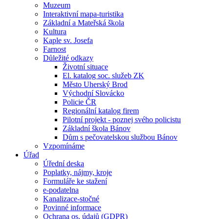
Muzeum
Interaktivní mapa-turistika
Základní a Mateřská škola
Kultura
Kaple sv. Josefa
Farnost
Důležité odkazy
Životní situace
El. katalog soc. služeb ZK
Město Uherský Brod
Východní Slovácko
Policie ČR
Regionální katalog firem
Pilotní projekt - poznej svého policistu
Základní škola Bánov
Dům s pečovatelskou službou Bánov
Vzpomínáme
Úřad
Úřední deska
Poplatky, nájmy, kroje
Formuláře ke stažení
e-podatelna
Kanalizace-stočné
Povinné informace
Ochrana os. údajů (GDPR)