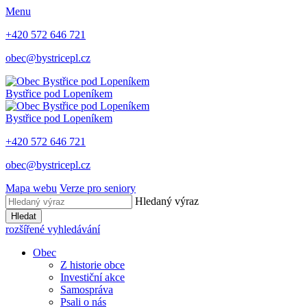
Menu
+420 572 646 721
obec@bystricepl.cz
Bystřice
pod Lopeníkem
Bystřice
pod Lopeníkem
+420 572 646 721
obec@bystricepl.cz
Mapa webu
Verze pro seniory
Hledaný výraz
Hledat
rozšířené vyhledávání
Obec
Z historie obce
Investiční akce
Samospráva
Psali o nás