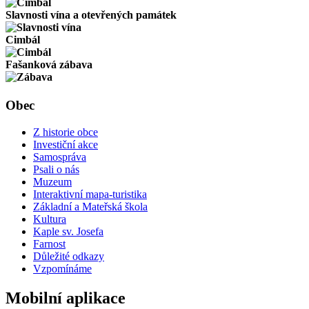
Slavnosti vína a otevřených památek
Cimbál
Fašanková zábava
Obec
Z historie obce
Investiční akce
Samospráva
Psali o nás
Muzeum
Interaktivní mapa-turistika
Základní a Mateřská škola
Kultura
Kaple sv. Josefa
Farnost
Důležité odkazy
Vzpomínáme
Mobilní aplikace