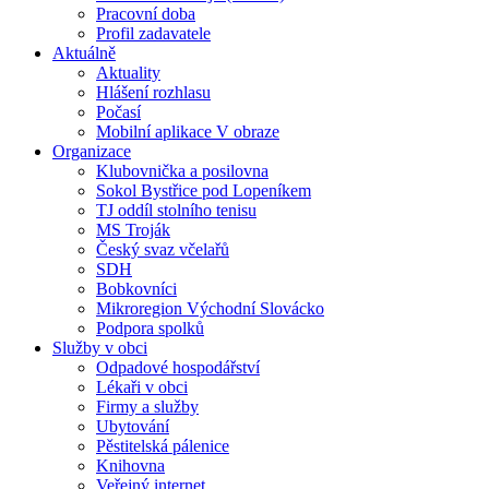
Pracovní doba
Profil zadavatele
Aktuálně
Aktuality
Hlášení rozhlasu
Počasí
Mobilní aplikace V obraze
Organizace
Klubovnička a posilovna
Sokol Bystřice pod Lopeníkem
TJ oddíl stolního tenisu
MS Troják
Český svaz včelařů
SDH
Bobkovníci
Mikroregion Východní Slovácko
Podpora spolků
Služby v obci
Odpadové hospodářství
Lékaři v obci
Firmy a služby
Ubytování
Pěstitelská pálenice
Knihovna
Veřejný internet