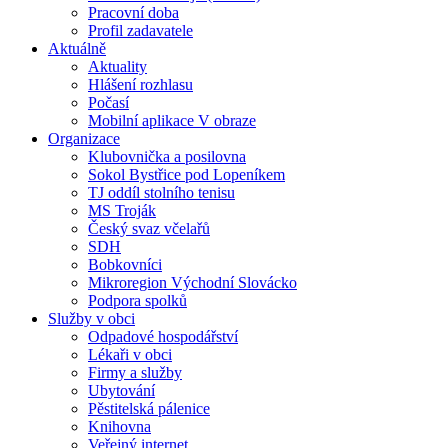
Pracovní doba
Profil zadavatele
Aktuálně
Aktuality
Hlášení rozhlasu
Počasí
Mobilní aplikace V obraze
Organizace
Klubovnička a posilovna
Sokol Bystřice pod Lopeníkem
TJ oddíl stolního tenisu
MS Troják
Český svaz včelařů
SDH
Bobkovníci
Mikroregion Východní Slovácko
Podpora spolků
Služby v obci
Odpadové hospodářství
Lékaři v obci
Firmy a služby
Ubytování
Pěstitelská pálenice
Knihovna
Veřejný internet