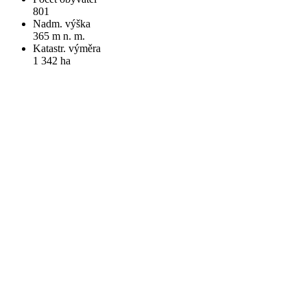
801
Nadm. výška
365 m n. m.
Katastr. výměra
1 342 ha