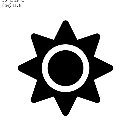
35 °C
19 °C
úterý
11. 8.