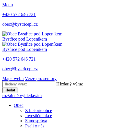
Menu
+420 572 646 721
obec@bystricepl.cz
Bystřice
pod Lopeníkem
Bystřice
pod Lopeníkem
+420 572 646 721
obec@bystricepl.cz
Mapa webu
Verze pro seniory
Hledaný výraz
Hledat
rozšířené vyhledávání
Obec
Z historie obce
Investiční akce
Samospráva
Psali o nás