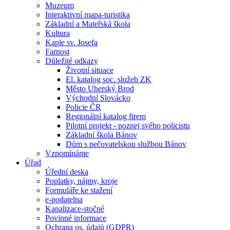
Muzeum
Interaktivní mapa-turistika
Základní a Mateřská škola
Kultura
Kaple sv. Josefa
Farnost
Důležité odkazy
Životní situace
El. katalog soc. služeb ZK
Město Uherský Brod
Východní Slovácko
Policie ČR
Regionální katalog firem
Pilotní projekt - poznej svého policistu
Základní škola Bánov
Dům s pečovatelskou službou Bánov
Vzpomínáme
Úřad
Úřední deska
Poplatky, nájmy, kroje
Formuláře ke stažení
e-podatelna
Kanalizace-stočné
Povinné informace
Ochrana os. údajů (GDPR)