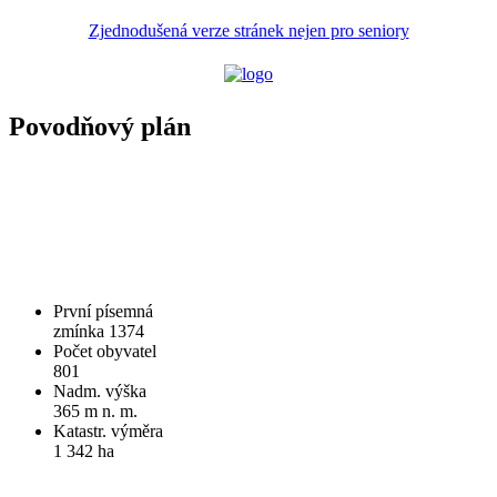
Zjednodušená verze stránek nejen pro seniory
Povodňový plán
První písemná
zmínka 1374
Počet obyvatel
801
Nadm. výška
365 m n. m.
Katastr. výměra
1 342 ha