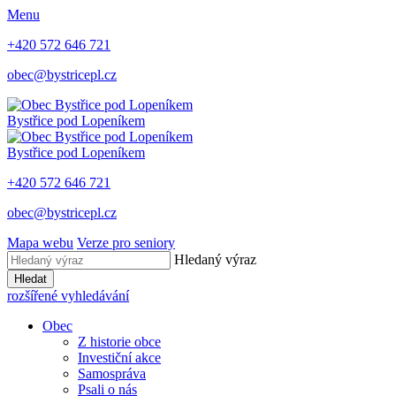
Menu
+420 572 646 721
obec@bystricepl.cz
Bystřice
pod Lopeníkem
Bystřice
pod Lopeníkem
+420 572 646 721
obec@bystricepl.cz
Mapa webu
Verze pro seniory
Hledaný výraz
Hledat
rozšířené vyhledávání
Obec
Z historie obce
Investiční akce
Samospráva
Psali o nás