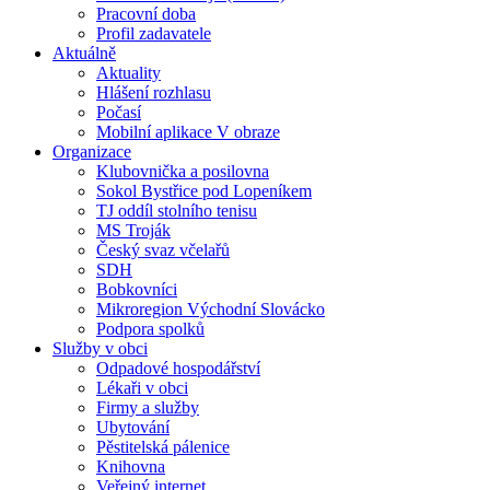
Pracovní doba
Profil zadavatele
Aktuálně
Aktuality
Hlášení rozhlasu
Počasí
Mobilní aplikace V obraze
Organizace
Klubovnička a posilovna
Sokol Bystřice pod Lopeníkem
TJ oddíl stolního tenisu
MS Troják
Český svaz včelařů
SDH
Bobkovníci
Mikroregion Východní Slovácko
Podpora spolků
Služby v obci
Odpadové hospodářství
Lékaři v obci
Firmy a služby
Ubytování
Pěstitelská pálenice
Knihovna
Veřejný internet