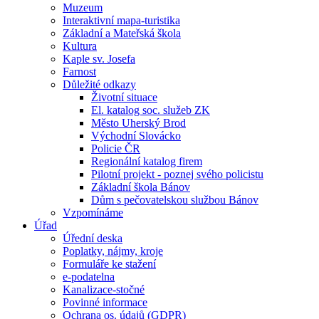
Muzeum
Interaktivní mapa-turistika
Základní a Mateřská škola
Kultura
Kaple sv. Josefa
Farnost
Důležité odkazy
Životní situace
El. katalog soc. služeb ZK
Město Uherský Brod
Východní Slovácko
Policie ČR
Regionální katalog firem
Pilotní projekt - poznej svého policistu
Základní škola Bánov
Dům s pečovatelskou službou Bánov
Vzpomínáme
Úřad
Úřední deska
Poplatky, nájmy, kroje
Formuláře ke stažení
e-podatelna
Kanalizace-stočné
Povinné informace
Ochrana os. údajů (GDPR)