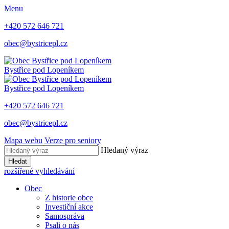
Menu
+420 572 646 721
obec@bystricepl.cz
Bystřice
pod Lopeníkem
Bystřice
pod Lopeníkem
+420 572 646 721
obec@bystricepl.cz
Mapa webu
Verze pro seniory
Hledaný výraz
Hledat
rozšířené vyhledávání
Obec
Z historie obce
Investiční akce
Samospráva
Psali o nás