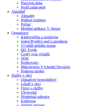
Pracovní doba
Profil zadavatele
Aktuálně
Aktuality
Hlášení rozhlasu
Počasí
Mobilní aplikace V obraze
Organizace
Klubovnička a posilovna
Sokol Bystřice pod Lopeníkem
TJ oddíl stolního tenisu
MS Troják
Český svaz včelařů
SDH
Bobkovníci
Mikroregion Východní Slovácko
Podpora spolků
Služby v obci
Odpadové hospodářství
Lékaři v obci
Firmy a služby
Ubytování
Pěstitelská pálenice
Knihovna
Veřejný internet