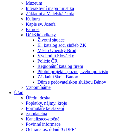
Muzeum
Interaktivní mapa-turistika
Základní a Mateřská škola
Kultura
Kaple sv. Josefa
Farnost
Důležité odkazy
Životní situace
El. katalog soc. služeb ZK
Město Uherský Brod
Východní Slovácko
Policie ČR
Regionální katalog firem
Pilotní projekt - poznej svého policistu
Základní škola Bánov
Dům s pečovatelskou službou Bánov
Vzpomínáme
Úřad
Úřední deska
Poplatky, nájmy, kroje
Formuláře ke stažení
e-podatelna
Kanalizace-stočné
Povinné informace
Ochrana os. údajů (GDPR)