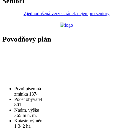
Senioři
Zjednodušená verze stránek nejen pro seniory
Povodňový plán
První písemná
zmínka 1374
Počet obyvatel
801
Nadm. výška
365 m n. m.
Katastr. výměra
1 342 ha