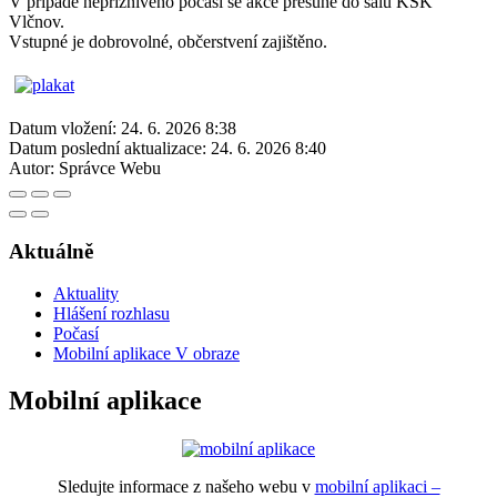
V případě nepříznivého počasí se akce přesune do sálu KSK
Vlčnov.
Vstupné je dobrovolné, občerstvení zajištěno.
Datum vložení:
24. 6. 2026 8:38
Datum poslední aktualizace:
24. 6. 2026 8:40
Autor:
Správce Webu
Aktuálně
Aktuality
Hlášení rozhlasu
Počasí
Mobilní aplikace V obraze
Mobilní aplikace
Sledujte informace z našeho webu v
mobilní aplikaci –