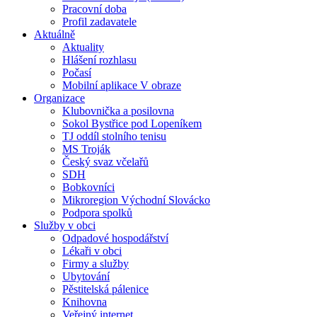
Pracovní doba
Profil zadavatele
Aktuálně
Aktuality
Hlášení rozhlasu
Počasí
Mobilní aplikace V obraze
Organizace
Klubovnička a posilovna
Sokol Bystřice pod Lopeníkem
TJ oddíl stolního tenisu
MS Troják
Český svaz včelařů
SDH
Bobkovníci
Mikroregion Východní Slovácko
Podpora spolků
Služby v obci
Odpadové hospodářství
Lékaři v obci
Firmy a služby
Ubytování
Pěstitelská pálenice
Knihovna
Veřejný internet