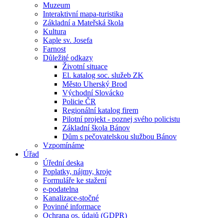
Muzeum
Interaktivní mapa-turistika
Základní a Mateřská škola
Kultura
Kaple sv. Josefa
Farnost
Důležité odkazy
Životní situace
El. katalog soc. služeb ZK
Město Uherský Brod
Východní Slovácko
Policie ČR
Regionální katalog firem
Pilotní projekt - poznej svého policistu
Základní škola Bánov
Dům s pečovatelskou službou Bánov
Vzpomínáme
Úřad
Úřední deska
Poplatky, nájmy, kroje
Formuláře ke stažení
e-podatelna
Kanalizace-stočné
Povinné informace
Ochrana os. údajů (GDPR)