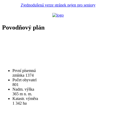
Zjednodušená verze stránek nejen pro seniory
Povodňový plán
První písemná
zmínka 1374
Počet obyvatel
801
Nadm. výška
365 m n. m.
Katastr. výměra
1 342 ha