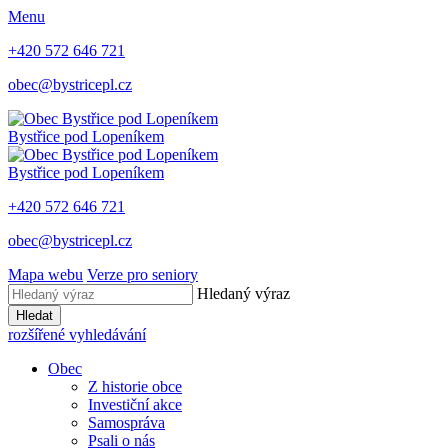
Menu
+420 572 646 721
obec@bystricepl.cz
Bystřice
pod Lopeníkem
Bystřice
pod Lopeníkem
+420 572 646 721
obec@bystricepl.cz
Mapa webu
Verze pro seniory
Hledaný výraz
Hledat
rozšířené vyhledávání
Obec
Z historie obce
Investiční akce
Samospráva
Psali o nás