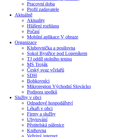
Pracovní doba
Profil zadavatele
Aktuálně
Aktuality
Hlášení rozhlasu
Počasí
Mobilní aplikace V obraze
Organizace
Klubovnička a posilovna
Sokol Bystřice pod Lopeníkem
TJ oddíl stolního tenisu
MS Troják
Český svaz včelařů
SDH
Bobkovníci
Mikroregion Východní Slovácko
Podpora spolků
Služby v obci
Odpadové hospodářství
Lékaři v obci
Firmy a služby
Ubytování
Pěstitelská pálenice
Knihovna
Veřejný internet