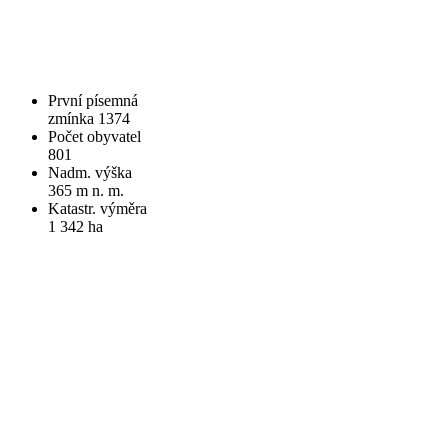
První písemná
zmínka 1374
Počet obyvatel
801
Nadm. výška
365 m n. m.
Katastr. výměra
1 342 ha