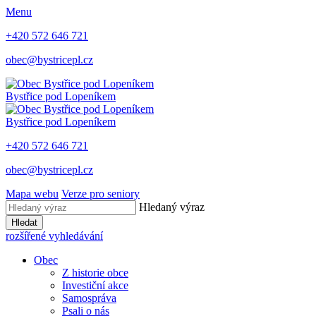
Menu
+420 572 646 721
obec@bystricepl.cz
Bystřice
pod Lopeníkem
Bystřice
pod Lopeníkem
+420 572 646 721
obec@bystricepl.cz
Mapa webu
Verze pro seniory
Hledaný výraz
Hledat
rozšířené vyhledávání
Obec
Z historie obce
Investiční akce
Samospráva
Psali o nás