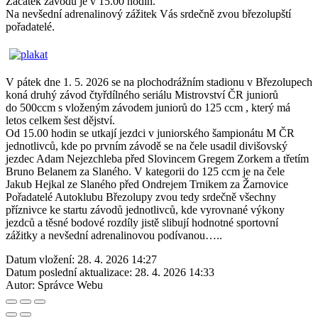
Začátek závodu je v 15.00 hodin.
Na nevšední adrenalinový zážitek Vás srdečně zvou březolupští
pořadatelé.
V pátek dne 1. 5. 2026 se na plochodrážním stadionu v Březolupech
koná druhý závod čtyřdílného seriálu Mistrovství ČR juniorů
do 500ccm s vloženým závodem juniorů do 125 ccm , který má
letos celkem šest dějství.
Od 15.00 hodin se utkají jezdci v juniorského šampionátu M ČR
jednotlivců, kde po prvním závodě se na čele usadil divišovský
jezdec Adam Nejezchleba před Slovincem Gregem Zorkem a třetím
Bruno Belanem za Slaného. V kategorii do 125 ccm je na čele
Jakub Hejkal ze Slaného před Ondrejem Trnikem za Žarnovice
Pořadatelé Autoklubu Březolupy zvou tedy srdečně všechny
příznivce ke startu závodů jednotlivců, kde vyrovnané výkony
jezdců a těsné bodové rozdíly jistě slibují hodnotné sportovní
zážitky a nevšední adrenalinovou podívanou…..
Datum vložení:
28. 4. 2026 14:27
Datum poslední aktualizace:
28. 4. 2026 14:33
Autor:
Správce Webu