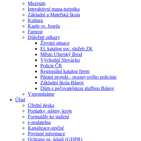
Muzeum
Interaktivní mapa-turistika
Základní a Mateřská škola
Kultura
Kaple sv. Josefa
Farnost
Důležité odkazy
Životní situace
El. katalog soc. služeb ZK
Město Uherský Brod
Východní Slovácko
Policie ČR
Regionální katalog firem
Pilotní projekt - poznej svého policistu
Základní škola Bánov
Dům s pečovatelskou službou Bánov
Vzpomínáme
Úřad
Úřední deska
Poplatky, nájmy, kroje
Formuláře ke stažení
e-podatelna
Kanalizace-stočné
Povinné informace
Ochrana os. údajů (GDPR)