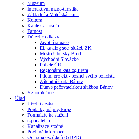
Muzeum
Interaktivní mapa-turistika
Základní a Mateřská škola
Kultura
Kaple sv. Josefa
Farnost
Důležité odkazy
Životní situace
El. katalog soc. služeb ZK
Město Uherský Brod
Východní Slovácko
Policie ČR
Regionální katalog firem
Pilotní projekt - poznej svého policistu
Základní škola Bánov
Dům s pečovatelskou službou Bánov
Vzpomínáme
Úřad
Úřední deska
Poplatky, nájmy, kroje
Formuláře ke stažení
e-podatelna
Kanalizace-stočné
Povinné informace
Ochrana os. údajů (GDPR)