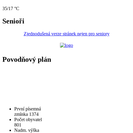
35/17 °C
Senioři
Zjednodušená verze stránek nejen pro seniory
Povodňový plán
První písemná
zmínka 1374
Počet obyvatel
801
Nadm. výška