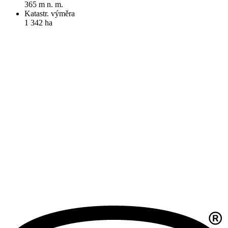
365 m n. m.
Katastr. výměra
1 342 ha