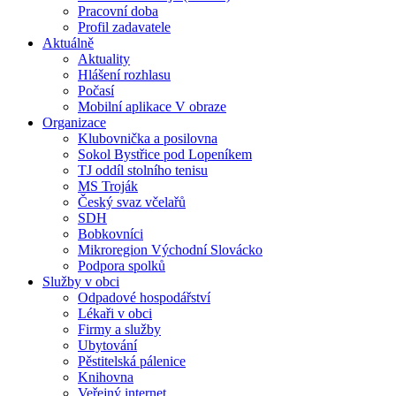
Pracovní doba
Profil zadavatele
Aktuálně
Aktuality
Hlášení rozhlasu
Počasí
Mobilní aplikace V obraze
Organizace
Klubovnička a posilovna
Sokol Bystřice pod Lopeníkem
TJ oddíl stolního tenisu
MS Troják
Český svaz včelařů
SDH
Bobkovníci
Mikroregion Východní Slovácko
Podpora spolků
Služby v obci
Odpadové hospodářství
Lékaři v obci
Firmy a služby
Ubytování
Pěstitelská pálenice
Knihovna
Veřejný internet