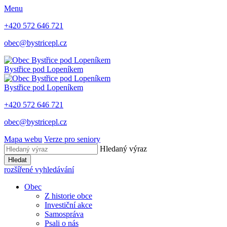
Menu
+420 572 646 721
obec@bystricepl.cz
Bystřice
pod Lopeníkem
Bystřice
pod Lopeníkem
+420 572 646 721
obec@bystricepl.cz
Mapa webu
Verze pro seniory
Hledaný výraz
Hledat
rozšířené vyhledávání
Obec
Z historie obce
Investiční akce
Samospráva
Psali o nás