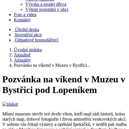
Výroba a prodej dřeva
Výkup pozemků v obci
Foto a videa
Kontakty
Úřední deska
Investiční akce
Odpadové hospodářství
Úvodní stránka
Aktuálně
Aktuality
Pozvánka na víkend v Muzeu v Bystřici...
Pozvánka na víkend v Muzeu v
Bystřici pod Lopeníkem
Místní muzeum otevře své dveře všem, kteří mají rádi historii, krásu
starých map, dobové fotografie i živou atmosféru venkovských akcí.
V sobotu vás čekají výstavy a opékání špekáčků, v neděli pak malba