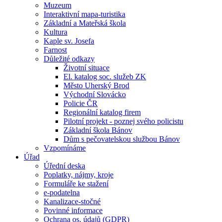
Muzeum
Interaktivní mapa-turistika
Základní a Mateřská škola
Kultura
Kaple sv. Josefa
Farnost
Důležité odkazy
Životní situace
El. katalog soc. služeb ZK
Město Uherský Brod
Východní Slovácko
Policie ČR
Regionální katalog firem
Pilotní projekt - poznej svého policistu
Základní škola Bánov
Dům s pečovatelskou službou Bánov
Vzpomínáme
Úřad
Úřední deska
Poplatky, nájmy, kroje
Formuláře ke stažení
e-podatelna
Kanalizace-stočné
Povinné informace
Ochrana os. údajů (GDPR)