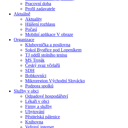
Pracovní doba
Profil zadavatele
Aktuálně
Aktuality
Hlášení rozhlasu
Počasí
Mobilní aplikace V obraze
Organizace
Klubovnička a posilovna
Sokol Bystřice pod Lopeníkem
TJ oddíl stolního tenisu
MS Troják
Český svaz včelařů
SDH
Bobkovníci
Mikroregion Východní Slovácko
Podpora spolků
Služby v obci
Odpadové hospodářství
Lékaři v obci
Firmy a služby
Ubytování
Pěstitelská pálenice
Knihovna
Veřejný internet