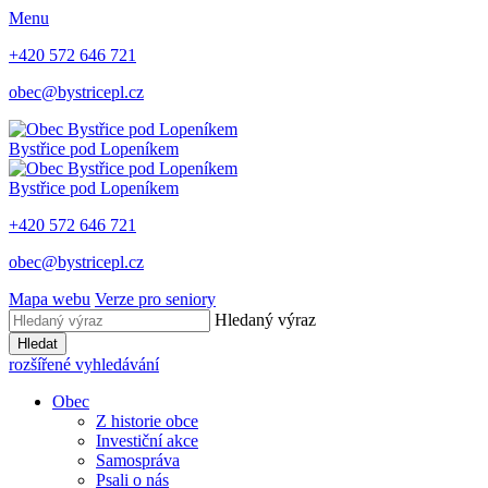
Menu
+420 572 646 721
obec@bystricepl.cz
Bystřice
pod Lopeníkem
Bystřice
pod Lopeníkem
+420 572 646 721
obec@bystricepl.cz
Mapa webu
Verze pro seniory
Hledaný výraz
Hledat
rozšířené vyhledávání
Obec
Z historie obce
Investiční akce
Samospráva
Psali o nás