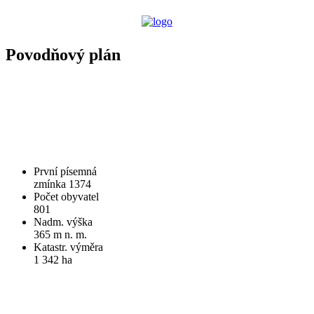
Povodňový plán
První písemná
zmínka 1374
Počet obyvatel
801
Nadm. výška
365 m n. m.
Katastr. výměra
1 342 ha