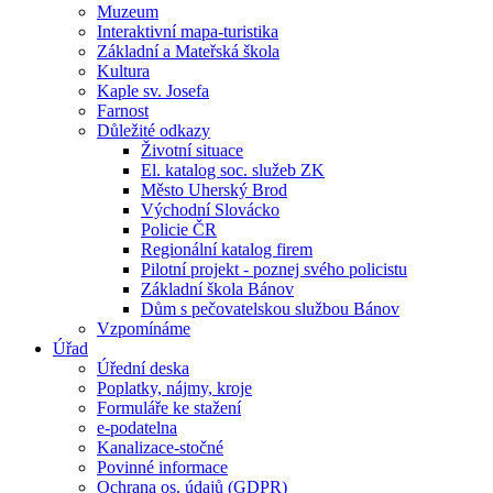
Muzeum
Interaktivní mapa-turistika
Základní a Mateřská škola
Kultura
Kaple sv. Josefa
Farnost
Důležité odkazy
Životní situace
El. katalog soc. služeb ZK
Město Uherský Brod
Východní Slovácko
Policie ČR
Regionální katalog firem
Pilotní projekt - poznej svého policistu
Základní škola Bánov
Dům s pečovatelskou službou Bánov
Vzpomínáme
Úřad
Úřední deska
Poplatky, nájmy, kroje
Formuláře ke stažení
e-podatelna
Kanalizace-stočné
Povinné informace
Ochrana os. údajů (GDPR)