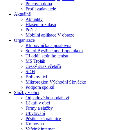
Pracovní doba
Profil zadavatele
Aktuálně
Aktuality
Hlášení rozhlasu
Počasí
Mobilní aplikace V obraze
Organizace
Klubovnička a posilovna
Sokol Bystřice pod Lopeníkem
TJ oddíl stolního tenisu
MS Troják
Český svaz včelařů
SDH
Bobkovníci
Mikroregion Východní Slovácko
Podpora spolků
Služby v obci
Odpadové hospodářství
Lékaři v obci
Firmy a služby
Ubytování
Pěstitelská pálenice
Knihovna
Veřejný internet