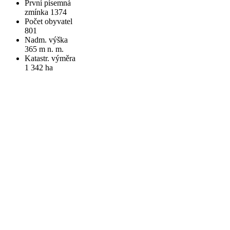
První písemná
zmínka 1374
Počet obyvatel
801
Nadm. výška
365 m n. m.
Katastr. výměra
1 342 ha