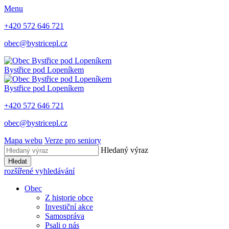
Menu
+420 572 646 721
obec@bystricepl.cz
Bystřice
pod Lopeníkem
Bystřice
pod Lopeníkem
+420 572 646 721
obec@bystricepl.cz
Mapa webu
Verze pro seniory
Hledaný výraz
Hledat
rozšířené vyhledávání
Obec
Z historie obce
Investiční akce
Samospráva
Psali o nás