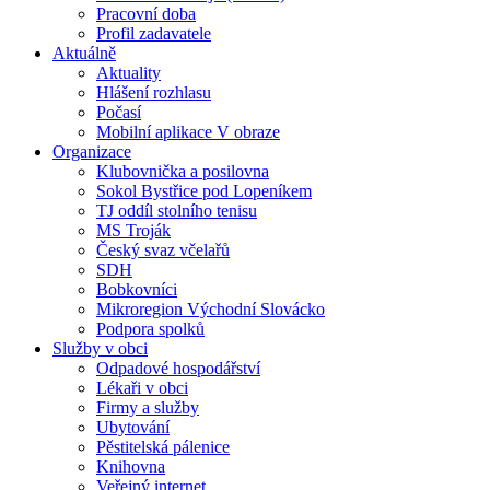
Pracovní doba
Profil zadavatele
Aktuálně
Aktuality
Hlášení rozhlasu
Počasí
Mobilní aplikace V obraze
Organizace
Klubovnička a posilovna
Sokol Bystřice pod Lopeníkem
TJ oddíl stolního tenisu
MS Troják
Český svaz včelařů
SDH
Bobkovníci
Mikroregion Východní Slovácko
Podpora spolků
Služby v obci
Odpadové hospodářství
Lékaři v obci
Firmy a služby
Ubytování
Pěstitelská pálenice
Knihovna
Veřejný internet