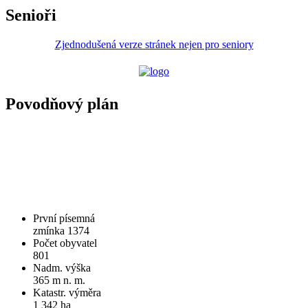
Senioři
Zjednodušená verze stránek nejen pro seniory
Povodňový plán
První písemná
zmínka 1374
Počet obyvatel
801
Nadm. výška
365 m n. m.
Katastr. výměra
1 342 ha