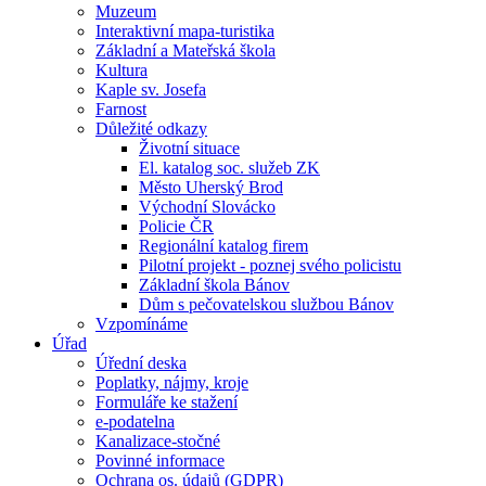
Muzeum
Interaktivní mapa-turistika
Základní a Mateřská škola
Kultura
Kaple sv. Josefa
Farnost
Důležité odkazy
Životní situace
El. katalog soc. služeb ZK
Město Uherský Brod
Východní Slovácko
Policie ČR
Regionální katalog firem
Pilotní projekt - poznej svého policistu
Základní škola Bánov
Dům s pečovatelskou službou Bánov
Vzpomínáme
Úřad
Úřední deska
Poplatky, nájmy, kroje
Formuláře ke stažení
e-podatelna
Kanalizace-stočné
Povinné informace
Ochrana os. údajů (GDPR)