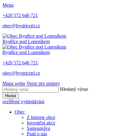
Menu
+420 572 646 721
obec@bystricepl.cz
Bystřice
pod Lopeníkem
Bystřice
pod Lopeníkem
+420 572 646 721
obec@bystricepl.cz
Mapa webu
Verze pro seniory
Hledaný výraz
Hledat
rozšířené vyhledávání
Obec
Z historie obce
Investiční akce
Samospráva
Psali o nás