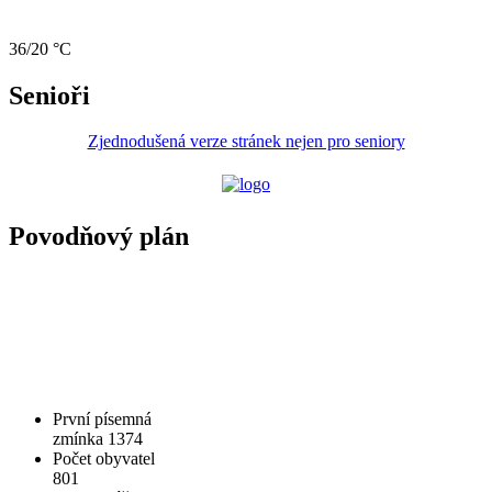
36/20 °C
Senioři
Zjednodušená verze stránek nejen pro seniory
Povodňový plán
První písemná
zmínka 1374
Počet obyvatel
801