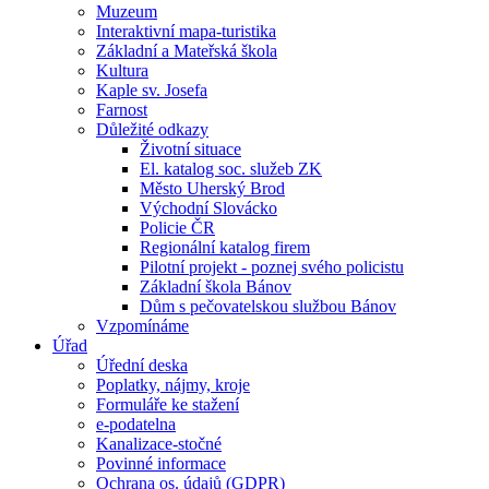
Muzeum
Interaktivní mapa-turistika
Základní a Mateřská škola
Kultura
Kaple sv. Josefa
Farnost
Důležité odkazy
Životní situace
El. katalog soc. služeb ZK
Město Uherský Brod
Východní Slovácko
Policie ČR
Regionální katalog firem
Pilotní projekt - poznej svého policistu
Základní škola Bánov
Dům s pečovatelskou službou Bánov
Vzpomínáme
Úřad
Úřední deska
Poplatky, nájmy, kroje
Formuláře ke stažení
e-podatelna
Kanalizace-stočné
Povinné informace
Ochrana os. údajů (GDPR)