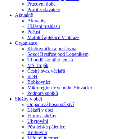
Pracovní doba
Profil zadavatele
Aktuálně
Aktuality
Hlášení rozhlasu
Počasí
Mobilní aplikace V obraze
Organizace
Klubovnička a posilovna
Sokol Bystřice pod Lopeníkem
TJ oddíl stolního tenisu
MS Troják
Český svaz včelařů
SDH
Bobkovníci
Mikroregion Východní Slovácko
Podpora spolků
Služby v obci
Odpadové hospodářství
Lékaři v obci
Firmy a služby
Ubytování
Pěstitelská pálenice
Knihovna
Veřejný internet