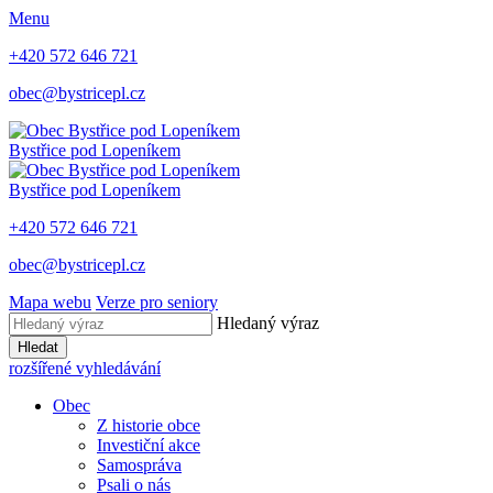
Menu
+420 572 646 721
obec@bystricepl.cz
Bystřice
pod Lopeníkem
Bystřice
pod Lopeníkem
+420 572 646 721
obec@bystricepl.cz
Mapa webu
Verze pro seniory
Hledaný výraz
Hledat
rozšířené vyhledávání
Obec
Z historie obce
Investiční akce
Samospráva
Psali o nás