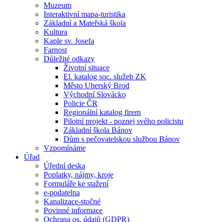
Muzeum
Interaktivní mapa-turistika
Základní a Mateřská škola
Kultura
Kaple sv. Josefa
Farnost
Důležité odkazy
Životní situace
El. katalog soc. služeb ZK
Město Uherský Brod
Východní Slovácko
Policie ČR
Regionální katalog firem
Pilotní projekt - poznej svého policistu
Základní škola Bánov
Dům s pečovatelskou službou Bánov
Vzpomínáme
Úřad
Úřední deska
Poplatky, nájmy, kroje
Formuláře ke stažení
e-podatelna
Kanalizace-stočné
Povinné informace
Ochrana os. údajů (GDPR)