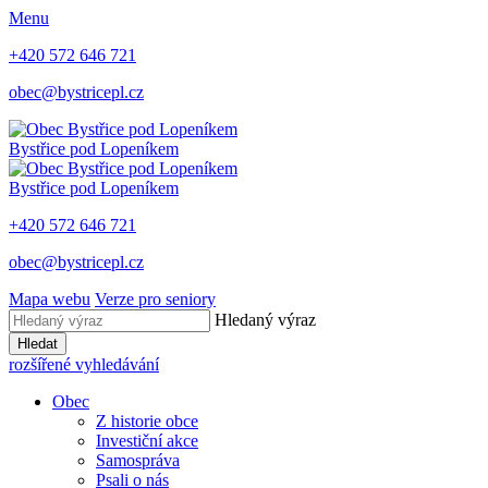
Menu
+420 572 646 721
obec@bystricepl.cz
Bystřice
pod Lopeníkem
Bystřice
pod Lopeníkem
+420 572 646 721
obec@bystricepl.cz
Mapa webu
Verze pro seniory
Hledaný výraz
Hledat
rozšířené vyhledávání
Obec
Z historie obce
Investiční akce
Samospráva
Psali o nás