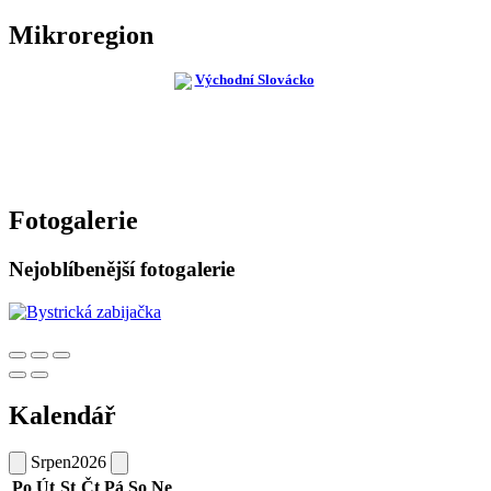
Mikroregion
Fotogalerie
Nejoblíbenější fotogalerie
Kalendář
Srpen
2026
Po
Út
St
Čt
Pá
So
Ne