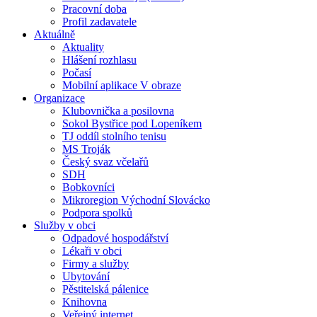
Pracovní doba
Profil zadavatele
Aktuálně
Aktuality
Hlášení rozhlasu
Počasí
Mobilní aplikace V obraze
Organizace
Klubovnička a posilovna
Sokol Bystřice pod Lopeníkem
TJ oddíl stolního tenisu
MS Troják
Český svaz včelařů
SDH
Bobkovníci
Mikroregion Východní Slovácko
Podpora spolků
Služby v obci
Odpadové hospodářství
Lékaři v obci
Firmy a služby
Ubytování
Pěstitelská pálenice
Knihovna
Veřejný internet