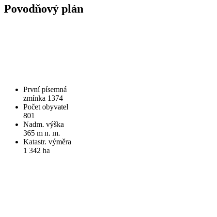
Povodňový plán
První písemná
zmínka 1374
Počet obyvatel
801
Nadm. výška
365 m n. m.
Katastr. výměra
1 342 ha