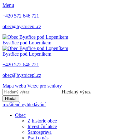
Menu
+420 572 646 721
obec@bystricepl.cz
Bystřice
pod Lopeníkem
Bystřice
pod Lopeníkem
+420 572 646 721
obec@bystricepl.cz
Mapa webu
Verze pro seniory
Hledaný výraz
Hledat
rozšířené vyhledávání
Obec
Z historie obce
Investiční akce
Samospráva
Psali o nás