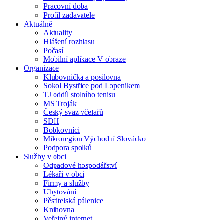
Pracovní doba
Profil zadavatele
Aktuálně
Aktuality
Hlášení rozhlasu
Počasí
Mobilní aplikace V obraze
Organizace
Klubovnička a posilovna
Sokol Bystřice pod Lopeníkem
TJ oddíl stolního tenisu
MS Troják
Český svaz včelařů
SDH
Bobkovníci
Mikroregion Východní Slovácko
Podpora spolků
Služby v obci
Odpadové hospodářství
Lékaři v obci
Firmy a služby
Ubytování
Pěstitelská pálenice
Knihovna
Veřejný internet