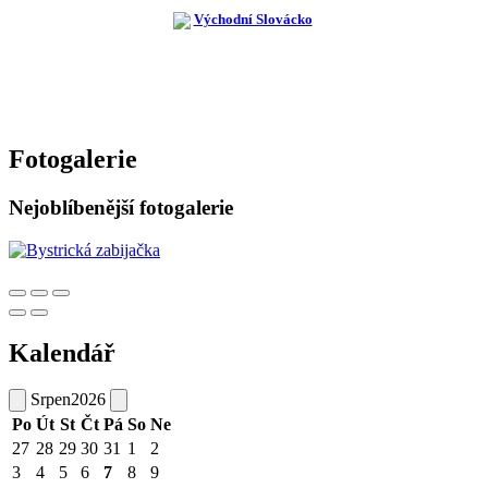
Fotogalerie
Nejoblíbenější fotogalerie
Kalendář
Srpen
2026
Po
Út
St
Čt
Pá
So
Ne
27
28
29
30
31
1
2
3
4
5
6
7
8
9