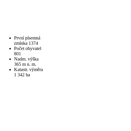
První písemná
zmínka 1374
Počet obyvatel
801
Nadm. výška
365 m n. m.
Katastr. výměra
1 342 ha