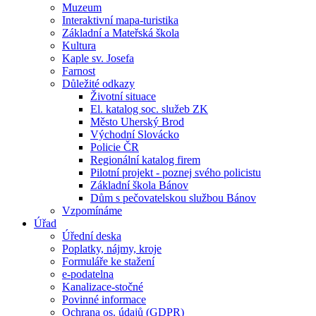
Muzeum
Interaktivní mapa-turistika
Základní a Mateřská škola
Kultura
Kaple sv. Josefa
Farnost
Důležité odkazy
Životní situace
El. katalog soc. služeb ZK
Město Uherský Brod
Východní Slovácko
Policie ČR
Regionální katalog firem
Pilotní projekt - poznej svého policistu
Základní škola Bánov
Dům s pečovatelskou službou Bánov
Vzpomínáme
Úřad
Úřední deska
Poplatky, nájmy, kroje
Formuláře ke stažení
e-podatelna
Kanalizace-stočné
Povinné informace
Ochrana os. údajů (GDPR)