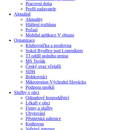
Pracovní doba
Profil zadavatele
Aktuálně
Aktuality
Hlášení rozhlasu
Počasí
Mobilní aplikace V obraze
Organizace
Klubovnička a posilovna
Sokol Bystřice pod Lopeníkem
TJ oddíl stolního tenisu
MS Troják
Český svaz včelařů
SDH
Bobkovníci
Mikroregion Východní Slovácko
Podpora spolků
Služby v obci
Odpadové hospodářství
Lékaři v obci
Firmy a služby
Ubytování
Pěstitelská pálenice
Knihovna
Veřejný internet