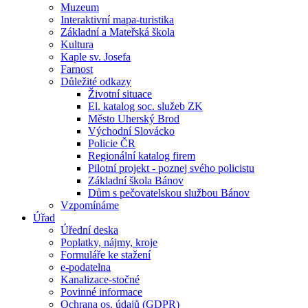
Muzeum
Interaktivní mapa-turistika
Základní a Mateřská škola
Kultura
Kaple sv. Josefa
Farnost
Důležité odkazy
Životní situace
El. katalog soc. služeb ZK
Město Uherský Brod
Východní Slovácko
Policie ČR
Regionální katalog firem
Pilotní projekt - poznej svého policistu
Základní škola Bánov
Dům s pečovatelskou službou Bánov
Vzpomínáme
Úřad
Úřední deska
Poplatky, nájmy, kroje
Formuláře ke stažení
e-podatelna
Kanalizace-stočné
Povinné informace
Ochrana os. údajů (GDPR)