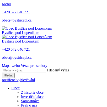
Menu
+420 572 646 721
obec@bystricepl.cz
Bystřice
pod Lopeníkem
Bystřice
pod Lopeníkem
+420 572 646 721
obec@bystricepl.cz
Mapa webu
Verze pro seniory
Hledaný výraz
Hledat
rozšířené vyhledávání
Obec
Z historie obce
Investiční akce
Samospráva
Psali o nás