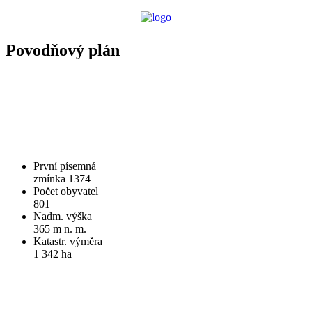
Povodňový plán
První písemná
zmínka 1374
Počet obyvatel
801
Nadm. výška
365 m n. m.
Katastr. výměra
1 342 ha