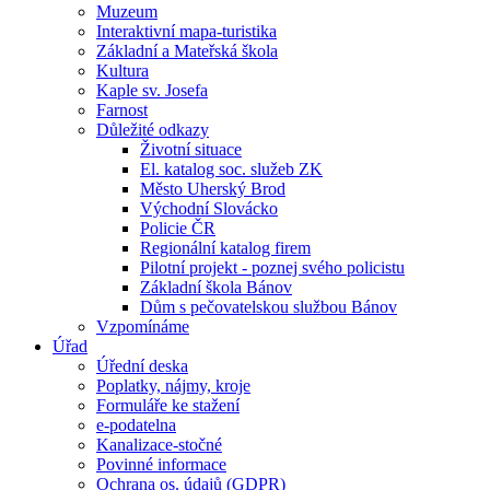
Muzeum
Interaktivní mapa-turistika
Základní a Mateřská škola
Kultura
Kaple sv. Josefa
Farnost
Důležité odkazy
Životní situace
El. katalog soc. služeb ZK
Město Uherský Brod
Východní Slovácko
Policie ČR
Regionální katalog firem
Pilotní projekt - poznej svého policistu
Základní škola Bánov
Dům s pečovatelskou službou Bánov
Vzpomínáme
Úřad
Úřední deska
Poplatky, nájmy, kroje
Formuláře ke stažení
e-podatelna
Kanalizace-stočné
Povinné informace
Ochrana os. údajů (GDPR)