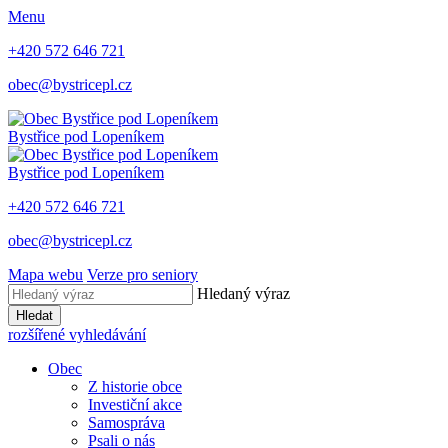
Menu
+420 572 646 721
obec@bystricepl.cz
Bystřice
pod Lopeníkem
Bystřice
pod Lopeníkem
+420 572 646 721
obec@bystricepl.cz
Mapa webu
Verze pro seniory
Hledaný výraz
Hledat
rozšířené vyhledávání
Obec
Z historie obce
Investiční akce
Samospráva
Psali o nás