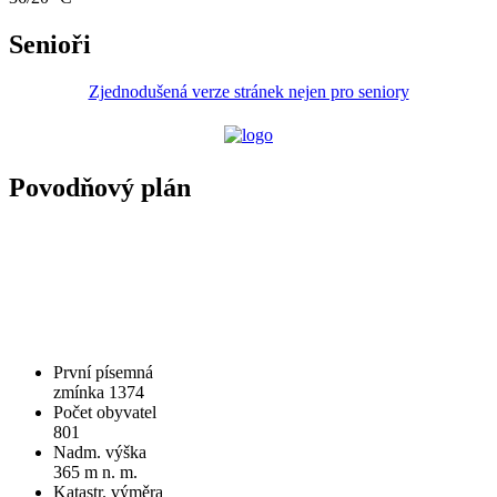
Senioři
Zjednodušená verze stránek nejen pro seniory
Povodňový plán
První písemná
zmínka 1374
Počet obyvatel
801
Nadm. výška
365 m n. m.
Katastr. výměra