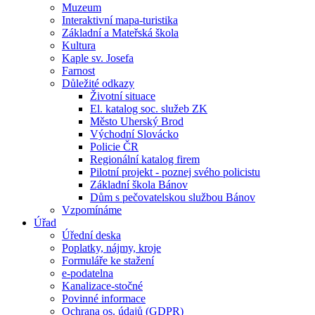
Muzeum
Interaktivní mapa-turistika
Základní a Mateřská škola
Kultura
Kaple sv. Josefa
Farnost
Důležité odkazy
Životní situace
El. katalog soc. služeb ZK
Město Uherský Brod
Východní Slovácko
Policie ČR
Regionální katalog firem
Pilotní projekt - poznej svého policistu
Základní škola Bánov
Dům s pečovatelskou službou Bánov
Vzpomínáme
Úřad
Úřední deska
Poplatky, nájmy, kroje
Formuláře ke stažení
e-podatelna
Kanalizace-stočné
Povinné informace
Ochrana os. údajů (GDPR)