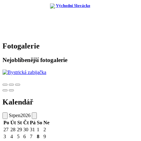
Fotogalerie
Nejoblíbenější fotogalerie
Kalendář
Srpen
2026
Po
Út
St
Čt
Pá
So
Ne
27
28
29
30
31
1
2
3
4
5
6
7
8
9