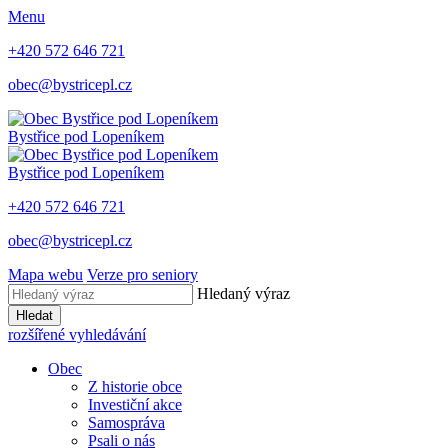
Menu
+420 572 646 721
obec@bystricepl.cz
Bystřice
pod Lopeníkem
Bystřice
pod Lopeníkem
+420 572 646 721
obec@bystricepl.cz
Mapa webu
Verze pro seniory
Hledaný výraz
Hledat
rozšířené vyhledávání
Obec
Z historie obce
Investiční akce
Samospráva
Psali o nás