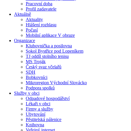
Pracovní doba
Profil zadavatele
Aktuálně
Aktuality
Hlášení rozhlasu
Počasí
Mobilní aplikace V obraze
Organizace
Klubovnička a posilovna
Sokol Bystřice pod Lopeníkem
TJ oddíl stolního tenisu
MS Troják
Český svaz včelařů
SDH
Bobkovníci
Mikroregion Východní Slovácko
Podpora spolků
Služby v obci
Odpadové hospodářství
Lékaři v obci
Firmy a služby
Ubytování
Pěstitelská pálenice
Knihovna
Veřejný internet