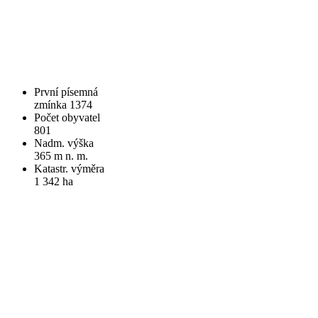
První písemná
zmínka 1374
Počet obyvatel
801
Nadm. výška
365 m n. m.
Katastr. výměra
1 342 ha