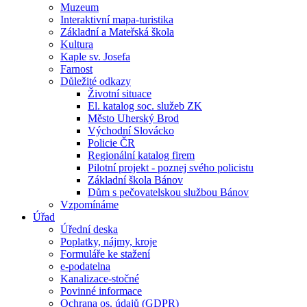
Muzeum
Interaktivní mapa-turistika
Základní a Mateřská škola
Kultura
Kaple sv. Josefa
Farnost
Důležité odkazy
Životní situace
El. katalog soc. služeb ZK
Město Uherský Brod
Východní Slovácko
Policie ČR
Regionální katalog firem
Pilotní projekt - poznej svého policistu
Základní škola Bánov
Dům s pečovatelskou službou Bánov
Vzpomínáme
Úřad
Úřední deska
Poplatky, nájmy, kroje
Formuláře ke stažení
e-podatelna
Kanalizace-stočné
Povinné informace
Ochrana os. údajů (GDPR)