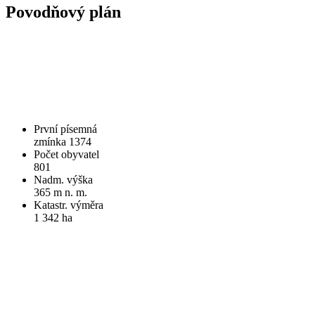
Povodňový plán
První písemná
zmínka 1374
Počet obyvatel
801
Nadm. výška
365 m n. m.
Katastr. výměra
1 342 ha