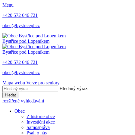
Menu
+420 572 646 721
obec@bystricepl.cz
Bystřice
pod Lopeníkem
Bystřice
pod Lopeníkem
+420 572 646 721
obec@bystricepl.cz
Mapa webu
Verze pro seniory
Hledaný výraz
Hledat
rozšířené vyhledávání
Obec
Z historie obce
Investiční akce
Samospráva
Psali o nás