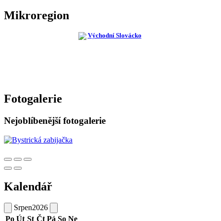
Mikroregion
Fotogalerie
Nejoblíbenější fotogalerie
Kalendář
Srpen
2026
Po
Út
St
Čt
Pá
So
Ne