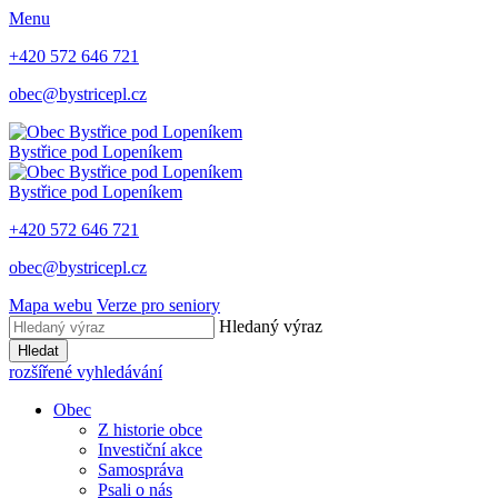
Menu
+420 572 646 721
obec@bystricepl.cz
Bystřice
pod Lopeníkem
Bystřice
pod Lopeníkem
+420 572 646 721
obec@bystricepl.cz
Mapa webu
Verze pro seniory
Hledaný výraz
Hledat
rozšířené vyhledávání
Obec
Z historie obce
Investiční akce
Samospráva
Psali o nás