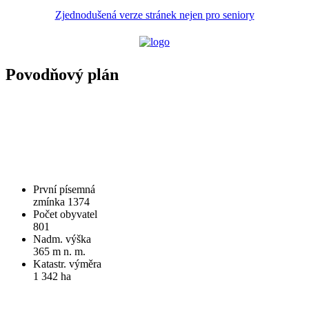
Zjednodušená verze stránek nejen pro seniory
Povodňový plán
První písemná
zmínka 1374
Počet obyvatel
801
Nadm. výška
365 m n. m.
Katastr. výměra
1 342 ha