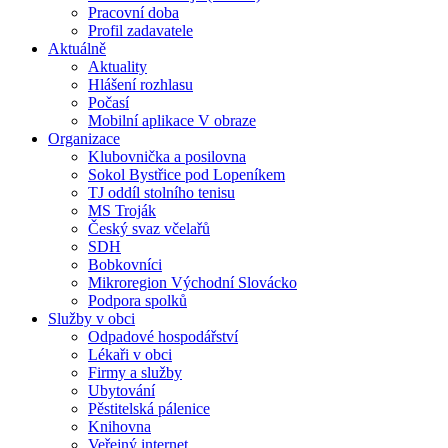
Pracovní doba
Profil zadavatele
Aktuálně
Aktuality
Hlášení rozhlasu
Počasí
Mobilní aplikace V obraze
Organizace
Klubovnička a posilovna
Sokol Bystřice pod Lopeníkem
TJ oddíl stolního tenisu
MS Troják
Český svaz včelařů
SDH
Bobkovníci
Mikroregion Východní Slovácko
Podpora spolků
Služby v obci
Odpadové hospodářství
Lékaři v obci
Firmy a služby
Ubytování
Pěstitelská pálenice
Knihovna
Veřejný internet