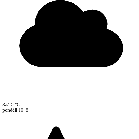
32/15 °C
pondělí
10. 8.