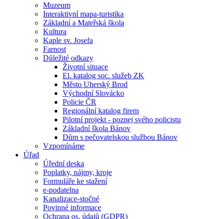
Muzeum
Interaktivní mapa-turistika
Základní a Mateřská škola
Kultura
Kaple sv. Josefa
Farnost
Důležité odkazy
Životní situace
El. katalog soc. služeb ZK
Město Uherský Brod
Východní Slovácko
Policie ČR
Regionální katalog firem
Pilotní projekt - poznej svého policistu
Základní škola Bánov
Dům s pečovatelskou službou Bánov
Vzpomínáme
Úřad
Úřední deska
Poplatky, nájmy, kroje
Formuláře ke stažení
e-podatelna
Kanalizace-stočné
Povinné informace
Ochrana os. údajů (GDPR)