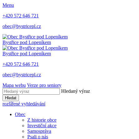
Menu
+420 572 646 721
obec@bystricepl.cz
Bystřice
pod Lopeníkem
Bystřice
pod Lopeníkem
+420 572 646 721
obec@bystricepl.cz
Mapa webu
Verze pro seniory
Hledaný výraz
Hledat
rozšířené vyhledávání
Obec
Z historie obce
Investiční akce
Samospráva
Psali o nás