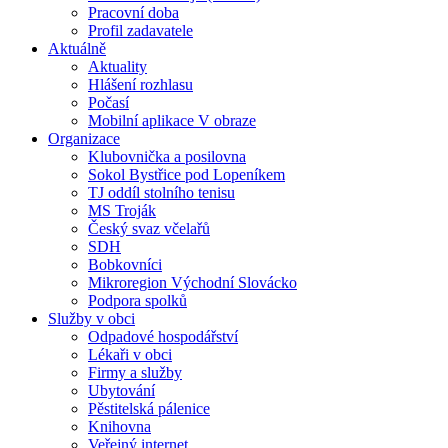
Pracovní doba
Profil zadavatele
Aktuálně
Aktuality
Hlášení rozhlasu
Počasí
Mobilní aplikace V obraze
Organizace
Klubovnička a posilovna
Sokol Bystřice pod Lopeníkem
TJ oddíl stolního tenisu
MS Troják
Český svaz včelařů
SDH
Bobkovníci
Mikroregion Východní Slovácko
Podpora spolků
Služby v obci
Odpadové hospodářství
Lékaři v obci
Firmy a služby
Ubytování
Pěstitelská pálenice
Knihovna
Veřejný internet