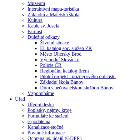
Muzeum
Interaktivní mapa-turistika
Základní a Mateřská škola
Kultura
Kaple sv. Josefa
Farnost
Důležité odkazy
Životní situace
El. katalog soc. služeb ZK
Město Uherský Brod
Východní Slovácko
Policie ČR
Regionální katalog firem
Pilotní projekt - poznej svého policistu
Základní škola Bánov
Dům s pečovatelskou službou Bánov
Vzpomínáme
Úřad
Úřední deska
Poplatky, nájmy, kroje
Formuláře ke stažení
e-podatelna
Kanalizace-stočné
Povinné informace
Ochrana os. údajů (GDPR)