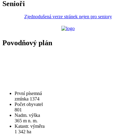
Senioři
Zjednodušená verze stránek nejen pro seniory
Povodňový plán
První písemná
zmínka 1374
Počet obyvatel
801
Nadm. výška
365 m n. m.
Katastr. výměra
1 342 ha