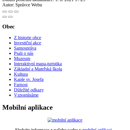
Autor:
Správce Webu
Obec
Z historie obce
Investiční akce
Samospráva
Psali o nás
Muzeum
Interaktivní mapa-turistika
Základní a Mateřská škola
Kultura
Kaple sv. Josefa
Farnost
Důležité odkazy
Vzpomínáme
Mobilní aplikace
Sledujte informace z našeho webu v
mobilní aplikaci –