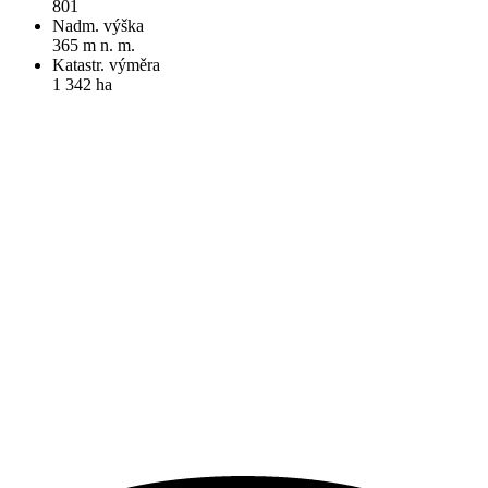
801
Nadm. výška
365 m n. m.
Katastr. výměra
1 342 ha