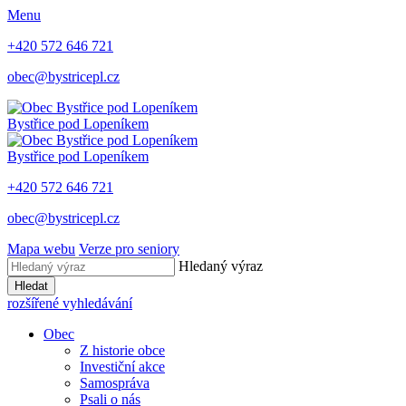
Menu
+420 572 646 721
obec@bystricepl.cz
Bystřice
pod Lopeníkem
Bystřice
pod Lopeníkem
+420 572 646 721
obec@bystricepl.cz
Mapa webu
Verze pro seniory
Hledaný výraz
Hledat
rozšířené vyhledávání
Obec
Z historie obce
Investiční akce
Samospráva
Psali o nás