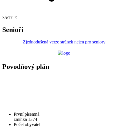
35/17 °C
Senioři
Zjednodušená verze stránek nejen pro seniory
Povodňový plán
První písemná
zmínka 1374
Počet obyvatel