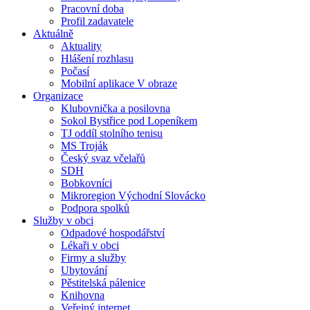
Pracovní doba
Profil zadavatele
Aktuálně
Aktuality
Hlášení rozhlasu
Počasí
Mobilní aplikace V obraze
Organizace
Klubovnička a posilovna
Sokol Bystřice pod Lopeníkem
TJ oddíl stolního tenisu
MS Troják
Český svaz včelařů
SDH
Bobkovníci
Mikroregion Východní Slovácko
Podpora spolků
Služby v obci
Odpadové hospodářství
Lékaři v obci
Firmy a služby
Ubytování
Pěstitelská pálenice
Knihovna
Veřejný internet