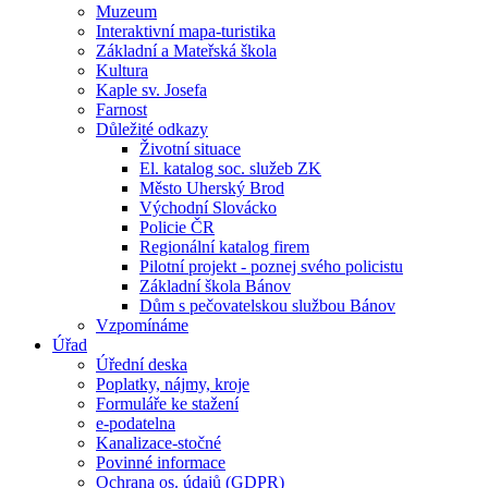
Muzeum
Interaktivní mapa-turistika
Základní a Mateřská škola
Kultura
Kaple sv. Josefa
Farnost
Důležité odkazy
Životní situace
El. katalog soc. služeb ZK
Město Uherský Brod
Východní Slovácko
Policie ČR
Regionální katalog firem
Pilotní projekt - poznej svého policistu
Základní škola Bánov
Dům s pečovatelskou službou Bánov
Vzpomínáme
Úřad
Úřední deska
Poplatky, nájmy, kroje
Formuláře ke stažení
e-podatelna
Kanalizace-stočné
Povinné informace
Ochrana os. údajů (GDPR)