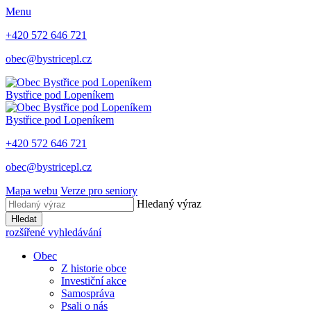
Menu
+420 572 646 721
obec@bystricepl.cz
Bystřice
pod Lopeníkem
Bystřice
pod Lopeníkem
+420 572 646 721
obec@bystricepl.cz
Mapa webu
Verze pro seniory
Hledaný výraz
Hledat
rozšířené vyhledávání
Obec
Z historie obce
Investiční akce
Samospráva
Psali o nás