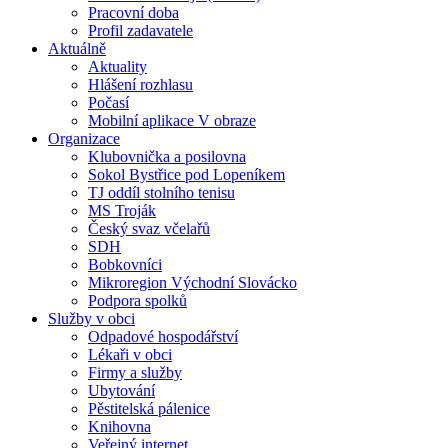
Pracovní doba
Profil zadavatele
Aktuálně
Aktuality
Hlášení rozhlasu
Počasí
Mobilní aplikace V obraze
Organizace
Klubovnička a posilovna
Sokol Bystřice pod Lopeníkem
TJ oddíl stolního tenisu
MS Troják
Český svaz včelařů
SDH
Bobkovníci
Mikroregion Východní Slovácko
Podpora spolků
Služby v obci
Odpadové hospodářství
Lékaři v obci
Firmy a služby
Ubytování
Pěstitelská pálenice
Knihovna
Veřejný internet