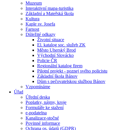
Muzeum
Interaktivní mapa-turistika
Základní a Mateřská škola
Kultura
Kaple sv. Josefa
Farnost
Důležité odkazy
Životní situace
El. katalog soc. služeb ZK
Město Uherský Brod
Východní Slovácko
Policie ČR
Regionální katalog firem
Pilotní projekt - poznej svého policistu
Základní škola Bánov
Dům s pečovatelskou službou Bánov
Vzpomínáme
Úřad
Úřední deska
Poplatky, nájmy, kroje
Formuláře ke stažení
e-podatelna
Kanalizace-stočné
Povinné informace
Ochrana os. údajů (GDPR)