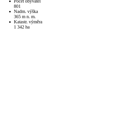
Počet obyvatel
801
Nadm. výška
365 m n. m.
Katastr. výměra
1 342 ha