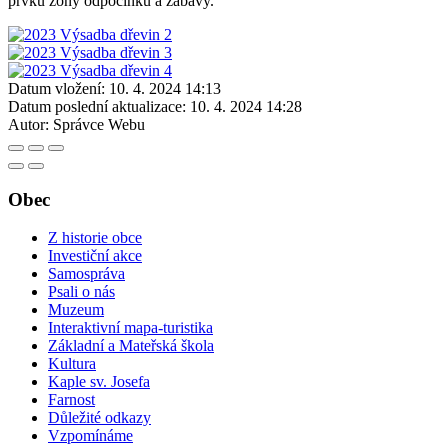
prvků zóny odpočinku a zábavy.
Datum vložení:
10. 4. 2024 14:13
Datum poslední aktualizace:
10. 4. 2024 14:28
Autor:
Správce Webu
Obec
Z historie obce
Investiční akce
Samospráva
Psali o nás
Muzeum
Interaktivní mapa-turistika
Základní a Mateřská škola
Kultura
Kaple sv. Josefa
Farnost
Důležité odkazy
Vzpomínáme