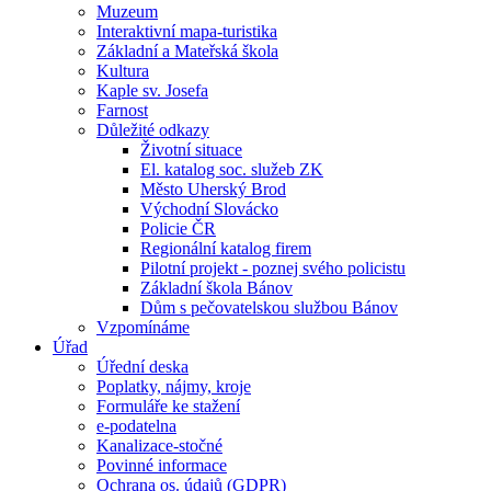
Muzeum
Interaktivní mapa-turistika
Základní a Mateřská škola
Kultura
Kaple sv. Josefa
Farnost
Důležité odkazy
Životní situace
El. katalog soc. služeb ZK
Město Uherský Brod
Východní Slovácko
Policie ČR
Regionální katalog firem
Pilotní projekt - poznej svého policistu
Základní škola Bánov
Dům s pečovatelskou službou Bánov
Vzpomínáme
Úřad
Úřední deska
Poplatky, nájmy, kroje
Formuláře ke stažení
e-podatelna
Kanalizace-stočné
Povinné informace
Ochrana os. údajů (GDPR)