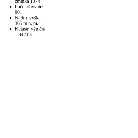
zmínka 1374
Počet obyvatel
801
Nadm. výška
365 m n. m.
Katastr. výměra
1 342 ha