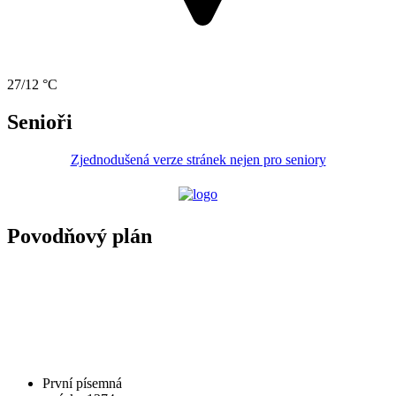
27/12 °C
Senioři
Zjednodušená verze stránek nejen pro seniory
Povodňový plán
První písemná