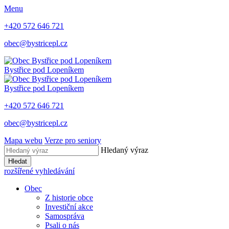
Menu
+420 572 646 721
obec@bystricepl.cz
Bystřice
pod Lopeníkem
Bystřice
pod Lopeníkem
+420 572 646 721
obec@bystricepl.cz
Mapa webu
Verze pro seniory
Hledaný výraz
Hledat
rozšířené vyhledávání
Obec
Z historie obce
Investiční akce
Samospráva
Psali o nás