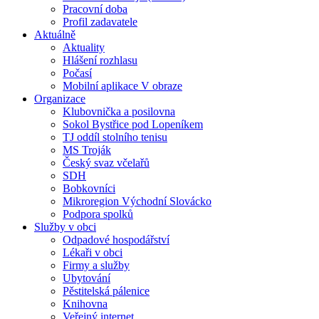
Pracovní doba
Profil zadavatele
Aktuálně
Aktuality
Hlášení rozhlasu
Počasí
Mobilní aplikace V obraze
Organizace
Klubovnička a posilovna
Sokol Bystřice pod Lopeníkem
TJ oddíl stolního tenisu
MS Troják
Český svaz včelařů
SDH
Bobkovníci
Mikroregion Východní Slovácko
Podpora spolků
Služby v obci
Odpadové hospodářství
Lékaři v obci
Firmy a služby
Ubytování
Pěstitelská pálenice
Knihovna
Veřejný internet