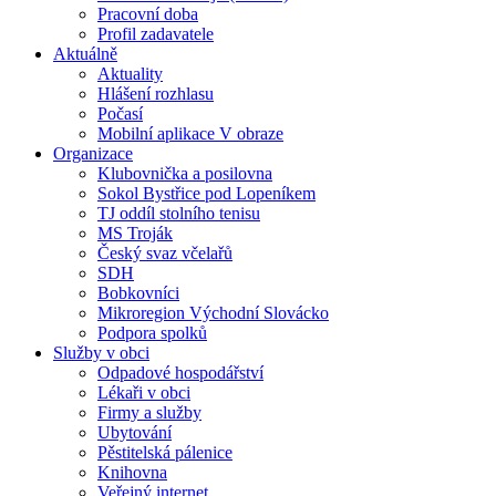
Pracovní doba
Profil zadavatele
Aktuálně
Aktuality
Hlášení rozhlasu
Počasí
Mobilní aplikace V obraze
Organizace
Klubovnička a posilovna
Sokol Bystřice pod Lopeníkem
TJ oddíl stolního tenisu
MS Troják
Český svaz včelařů
SDH
Bobkovníci
Mikroregion Východní Slovácko
Podpora spolků
Služby v obci
Odpadové hospodářství
Lékaři v obci
Firmy a služby
Ubytování
Pěstitelská pálenice
Knihovna
Veřejný internet