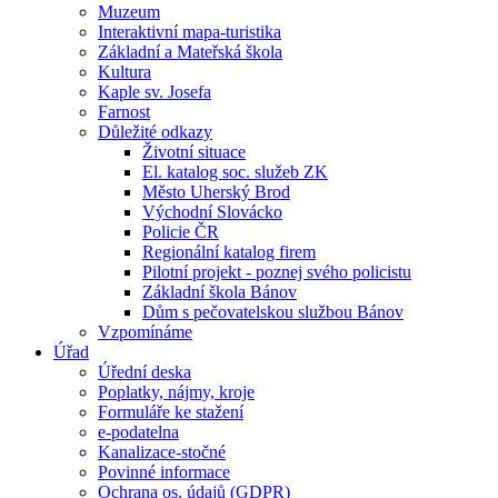
Muzeum
Interaktivní mapa-turistika
Základní a Mateřská škola
Kultura
Kaple sv. Josefa
Farnost
Důležité odkazy
Životní situace
El. katalog soc. služeb ZK
Město Uherský Brod
Východní Slovácko
Policie ČR
Regionální katalog firem
Pilotní projekt - poznej svého policistu
Základní škola Bánov
Dům s pečovatelskou službou Bánov
Vzpomínáme
Úřad
Úřední deska
Poplatky, nájmy, kroje
Formuláře ke stažení
e-podatelna
Kanalizace-stočné
Povinné informace
Ochrana os. údajů (GDPR)