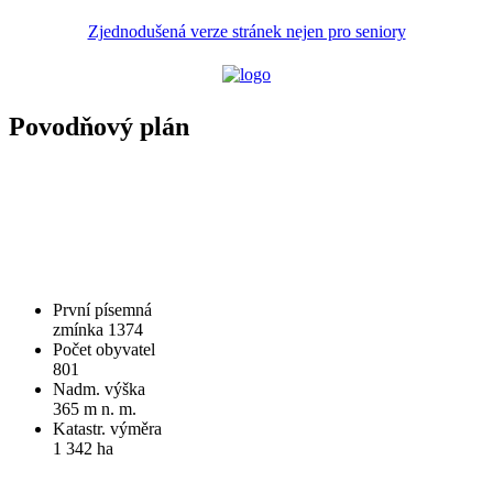
Zjednodušená verze stránek nejen pro seniory
Povodňový plán
První písemná
zmínka 1374
Počet obyvatel
801
Nadm. výška
365 m n. m.
Katastr. výměra
1 342 ha