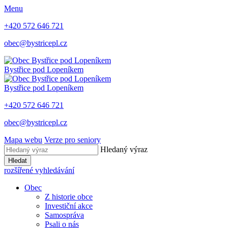
Menu
+420 572 646 721
obec@bystricepl.cz
Bystřice
pod Lopeníkem
Bystřice
pod Lopeníkem
+420 572 646 721
obec@bystricepl.cz
Mapa webu
Verze pro seniory
Hledaný výraz
Hledat
rozšířené vyhledávání
Obec
Z historie obce
Investiční akce
Samospráva
Psali o nás