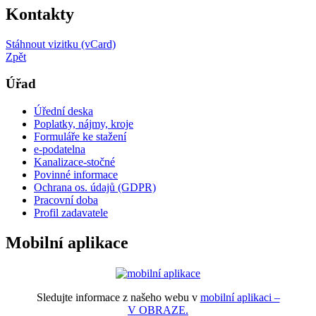
Kontakty
Stáhnout vizitku (vCard)
Zpět
Úřad
Úřední deska
Poplatky, nájmy, kroje
Formuláře ke stažení
e-podatelna
Kanalizace-stočné
Povinné informace
Ochrana os. údajů (GDPR)
Pracovní doba
Profil zadavatele
Mobilní aplikace
Sledujte informace z našeho webu v
mobilní aplikaci –
V OBRAZE.