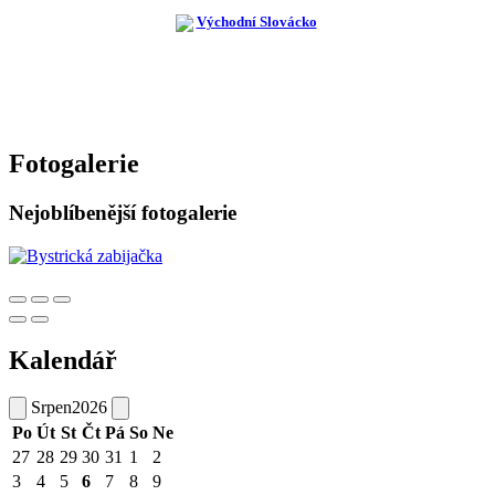
Fotogalerie
Nejoblíbenější fotogalerie
Kalendář
Srpen
2026
Po
Út
St
Čt
Pá
So
Ne
27
28
29
30
31
1
2
3
4
5
6
7
8
9