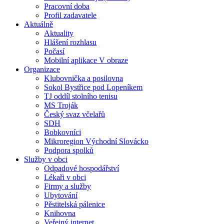
Pracovní doba
Profil zadavatele
Aktuálně
Aktuality
Hlášení rozhlasu
Počasí
Mobilní aplikace V obraze
Organizace
Klubovnička a posilovna
Sokol Bystřice pod Lopeníkem
TJ oddíl stolního tenisu
MS Troják
Český svaz včelařů
SDH
Bobkovníci
Mikroregion Východní Slovácko
Podpora spolků
Služby v obci
Odpadové hospodářství
Lékaři v obci
Firmy a služby
Ubytování
Pěstitelská pálenice
Knihovna
Veřejný internet