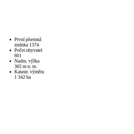
První písemná
zmínka 1374
Počet obyvatel
801
Nadm. výška
365 m n. m.
Katastr. výměra
1 342 ha