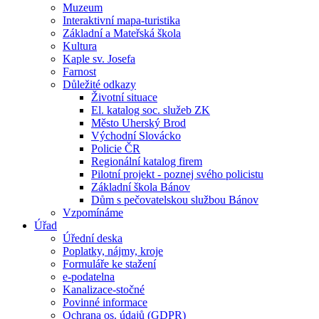
Muzeum
Interaktivní mapa-turistika
Základní a Mateřská škola
Kultura
Kaple sv. Josefa
Farnost
Důležité odkazy
Životní situace
El. katalog soc. služeb ZK
Město Uherský Brod
Východní Slovácko
Policie ČR
Regionální katalog firem
Pilotní projekt - poznej svého policistu
Základní škola Bánov
Dům s pečovatelskou službou Bánov
Vzpomínáme
Úřad
Úřední deska
Poplatky, nájmy, kroje
Formuláře ke stažení
e-podatelna
Kanalizace-stočné
Povinné informace
Ochrana os. údajů (GDPR)