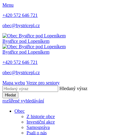
Menu
+420 572 646 721
obec@bystricepl.cz
Bystřice
pod Lopeníkem
Bystřice
pod Lopeníkem
+420 572 646 721
obec@bystricepl.cz
Mapa webu
Verze pro seniory
Hledaný výraz
Hledat
rozšířené vyhledávání
Obec
Z historie obce
Investiční akce
Samospráva
Psali o nás