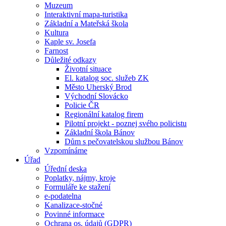
Muzeum
Interaktivní mapa-turistika
Základní a Mateřská škola
Kultura
Kaple sv. Josefa
Farnost
Důležité odkazy
Životní situace
El. katalog soc. služeb ZK
Město Uherský Brod
Východní Slovácko
Policie ČR
Regionální katalog firem
Pilotní projekt - poznej svého policistu
Základní škola Bánov
Dům s pečovatelskou službou Bánov
Vzpomínáme
Úřad
Úřední deska
Poplatky, nájmy, kroje
Formuláře ke stažení
e-podatelna
Kanalizace-stočné
Povinné informace
Ochrana os. údajů (GDPR)