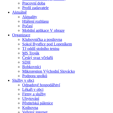
Pracovní doba
Profil zadavatele
Aktuálně
Aktuality
Hlášení rozhlasu
Počasí
Mobilní aplikace V obraze
Organizace
Klubovnička a posilovna
Sokol Bystřice pod Lopeníkem
TJ oddíl stolního tenisu
MS Troják
Český svaz včelařů
SDH
Bobkovníci
Mikroregion Východní Slovácko
Podpora spolků
Služby v obci
Odpadové hospodářství
Lékaři v obci
Firmy a služby
Ubytování
Pěstitelská pálenice
Knihovna
Veřejný internet