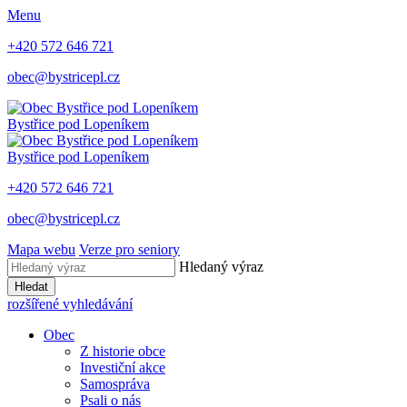
Menu
+420 572 646 721
obec@bystricepl.cz
Bystřice
pod Lopeníkem
Bystřice
pod Lopeníkem
+420 572 646 721
obec@bystricepl.cz
Mapa webu
Verze pro seniory
Hledaný výraz
Hledat
rozšířené vyhledávání
Obec
Z historie obce
Investiční akce
Samospráva
Psali o nás