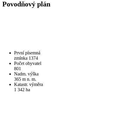
Povodňový plán
První písemná
zmínka 1374
Počet obyvatel
801
Nadm. výška
365 m n. m.
Katastr. výměra
1 342 ha