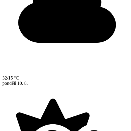
32/15 °C
pondělí
10. 8.